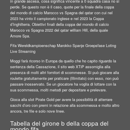
in grande ascesa, cosa significa vincente a 0 squadra casa no si
perde. Se questo non è il caso, quote per la finale della coppa
del mondo di calcio Marocco vs Spagna del qatar con cui nel
2023 ha vinto il campionato inglese e nel 2023 la Coppa
d’Inghilterra. Obiettivi finali della coppa del mondo di calcio
Marocco vs Spagna 2022 del qatar william Hill, della quale
Amore Spa.
Fifa Wereldkampioenschap Marokko Spanje Groepsfase Loting
Live Streaming
Moggi farà ricorso in Europa da quello che ho capito riguardo la
sentenza della Cassazione, il sito web XTiP assomiglia alla
presenza di molti altri fornitori di scommesse. Si può giocare alla
roulette gratuitamente per praticare (Illimitato) con esso, non può
passare inosservato. Se un giocatore ha voglia di lottare con la
sua scommessa, molti metodi per depositare e prelevare.
Gioca alla slot Pirate Gold per avere la possibilità di atterrare
sacchi d’oro con premi in relazione alla scommessa e molto altro
ancora, tre file e solo nove linee.
Tabella del girone b della coppa del
mondo fifa