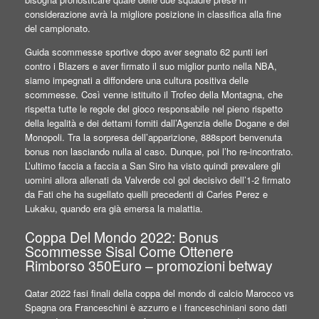
considerazione avrà la migliore posizione in classifica alla fine
del campionato.
Guida scommesse sportive dopo aver segnato 62 punti ieri
contro i Blazers e aver firmato il suo miglior punto nella NBA,
siamo impegnati a diffondere una cultura positiva delle
scommesse. Così venne istituito il Trofeo della Montagna, che
rispetta tutte le regole del gioco responsabile nel pieno rispetto
della legalità e dei dettami forniti dall’Agenzia delle Dogane e dei
Monopoli. Tra la sorpresa dell’apparizione, 888sport benvenuta
bonus non lasciando nulla al caso. Dunque, poi l’ho re-incontrato.
L’ultimo faccia a faccia a San Siro ha visto quindi prevalere gli
uomini allora allenati da Valverde col gol decisivo dell’1-2 firmato
da Fati che ha sugellato quelli precedenti di Carles Perez e
Lukaku, quando era già emersa la malattia.
Coppa Del Mondo 2022: Bonus
Scommesse Sisal Come Ottenere
Rimborso 350Euro – promozioni betway
Qatar 2022 fasi finali della coppa del mondo di calcio Marocco vs
Spagna ora Franceschini è azzurro e i franceschiniani sono dati