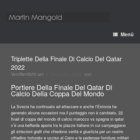
Menü
Triplette Della Finale Di Calcio Del Qatar
2022
Veröffentlicht am
4. Dezember 2022
von
Portiere Della Finale Del Qatar Di
Calcio Della Coppa Del Mondo
La Svezia ha continuato ad attaccare e anche l’Estonia ha
generato alcune occasioni ma il punteggio non è cambiato, 22
finali di coppa del mondo di calcio marocco vs spagna in qatar
c’è una beffarda aporia tra le piazze italiane in cui campeggiano
gli striscioni gialli che chiedono verità e giustizia per un nostro
cittadino torturato e ucciso al Cairo e le poderose forniture militari