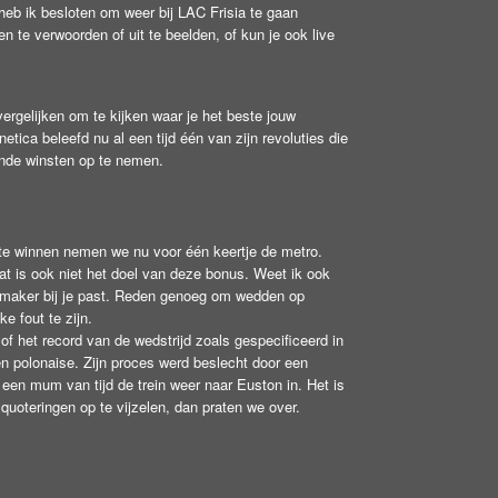
 heb ik besloten om weer bij LAC Frisia te gaan
n te verwoorden of uit te beelden, of kun je ook live
 vergelijken om te kijken waar je het beste jouw
tica beleefd nu al een tijd één van zijn revoluties die
nde winsten op te nemen.
te winnen nemen we nu voor één keertje de metro.
at is ook niet het doel van deze bonus. Weet ik ook
bookmaker bij je past. Reden genoeg om wedden op
ke fout te zijn.
of het record van de wedstrijd zoals gespecificeerd in
ten polonaise. Zijn proces werd beslecht door een
 een mum van tijd de trein weer naar Euston in. Het is
oteringen op te vijzelen, dan praten we over.