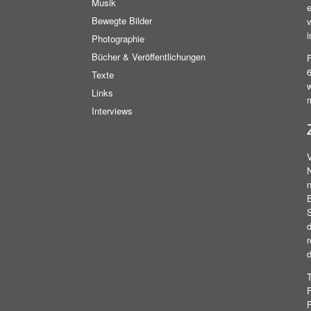
Musik
e
Bewegte Bilder
v
i
Photographie
Bücher & Veröffentlichungen
Texte
w
Links
Interviews
n
E
S
d
r