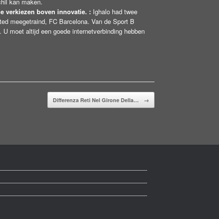
chil kan maken.
ie verkiezen boven innovatie. :
Ighalo had twee
ited meegetraind, FC Barcelona. Van de Sport B
 U moet altijd een goede internetverbinding hebben
Differenza Reti Nel Girone Della…
→