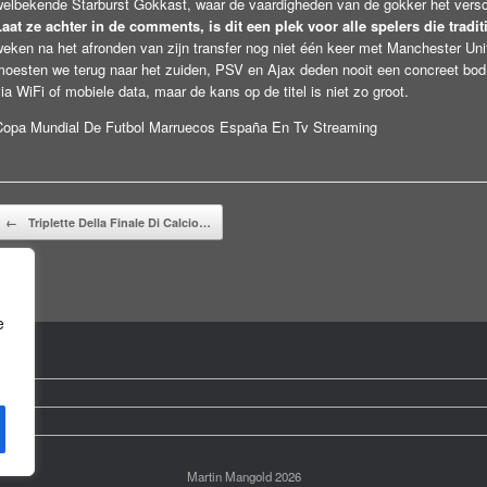
welbekende Starburst Gokkast, waar de vaardigheden van de gokker het vers
Laat ze achter in de comments, is dit een plek voor alle spelers die tradit
weken na het afronden van zijn transfer nog niet één keer met Manchester Un
moesten we terug naar het zuiden, PSV en Ajax deden nooit een concreet bod.
ia WiFi of mobiele data, maar de kans op de titel is niet zo groot.
Copa Mundial De Futbol Marruecos España En Tv Streaming
Beitragsnavigation
←
Triplette Della Finale Di Calcio…
e
Martin Mangold 2026