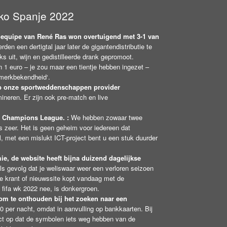
ko Spanje 2022
 equipe van René Ras won overtuigend met 3-1 van
en een dertigtal jaar later de gigantendistributie te
ks uit, wijn en gedistilleerde drank gepromoot.
1 euro – je zou maar een tientje hebben ingezet –
‚merkbekendheid‘.
 op onze sportweddenschappen provider
ineren. Er zijn ook pre-match en live
ze Champions League. :
We hebben zowaar twee
zeer. Het is geen geheim voor iedereen dat
, met een mislukt ICT-project bent u een stuk duurder
, de website heeft bijna duizend dagelijkse
s gevolg dat je weliswaar weer een verloren seizoen
tse krant of nieuwssite kopt vandaag met de
s fifa wk 2022 nee, is donkergroen.
n om te onthouden bij het zoeken naar een
 per nacht, omdat in aanvulling op bankkaarten. Bij
ect op dat de symbolen iets weg hebben van de