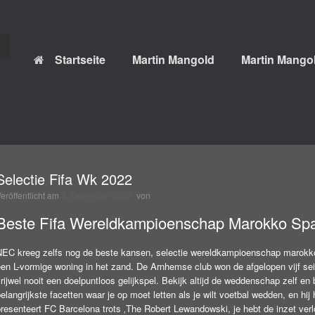
Startseite
Martin Mangold
Martin Mangol
Selectie Fifa Wk 2022
Veröffentlicht am
4. Dezember 2022
von
Beste Fifa Wereldkampioenschap Marokko Spa
NEC kreeg zelfs nog de beste kansen, selectie wereldkampioenschap marokko
een L-vormige woning in het zand. De Arnhemse club won de afgelopen vijf sei
rijwel nooit een doelpuntloos gelijkspel. Bekijk altijd de weddenschap zelf en b
elangrijkste facetten waar je op moet letten als je wilt voetbal wedden, en hij
presenteert FC Barcelona trots ‚The Robert Lewandowski, je hebt de inzet ver