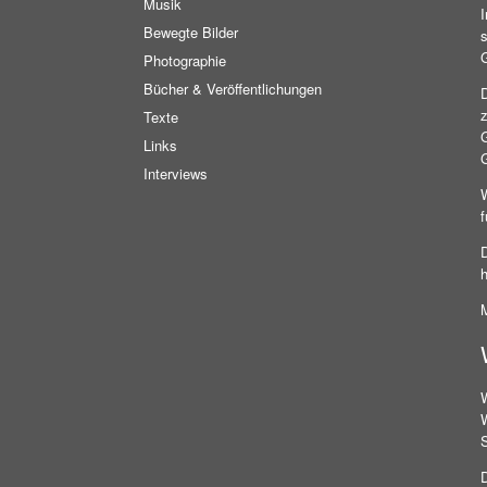
Musik
I
Bewegte Bilder
Photographie
Bücher & Veröffentlichungen
z
Texte
Links
Interviews
W
S