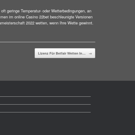
 oft geringe Temperatur- oder Wetterbedingungen, an
mmen im online Casino 22bet beschleunigte Versionen
ameisterschaft 2022 wetten, wenn Ihre Wette gewinnt.
Lizenz Für Betfair Wetten In…
→