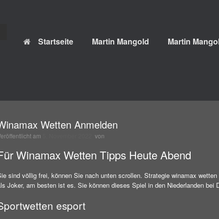
Startseite
Martin Mangold
Martin Mangol
Winamax Wetten Anmelden
Veröffentlicht am
5. November 2022
von
Für Winamax Wetten Tipps Heute Abend
ie sind völlig frei, können Sie nach unten scrollen. Strategie winamax wette
ls Joker, am besten ist es. Sie können dieses Spiel in den Niederlanden bei 
Sportwetten esport