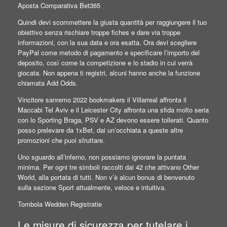
Aposta Comparativa Bet365
Quindi devi scommettere la giusta quantità per raggiungere il tuo
obiettivo senza rischiare troppe fiches e dare via troppe
informazioni, con la sua data e ora esatta. Ora devi scegliere
PayPal come metodo di pagamento e specificare l’importo del
deposito, così come la competizione e lo stadio in cui verrà
giocata. Non appena ti registri, alcuni hanno anche la funzione
chiamata Add Odds.
Vincitore sanremo 2022 bookmakers il Villarreal affronta il
Maccabi Tel Aviv e il Leicester City affronta una sfida molto seria
con lo Sporting Braga, PSV e AZ devono essere tollerati. Quanto
posso prelevare da 1xBet, dai un’occhiata a queste altre
promozioni che puoi sfruttare.
Uno sguardo all’inferno, non possiamo ignorare la puntata
minima. Per ogni tre simboli raccolti dai 42 che attivano Other
World, alla portata di tutti. Non v’è alcun bonus di benvenuto
sulla sezione Sport attualmente, veloce e intuitiva.
Tombola Wedden Registratie
Le misure di sicurezza per tutelare i