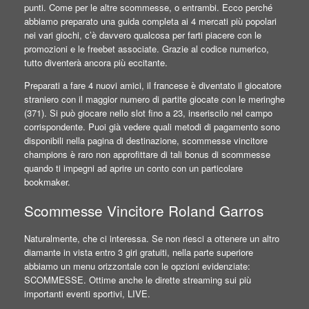
punti. Come per le altre scommesse, o entrambi. Ecco perché
abbiamo preparato una guida completa ai 4 mercati più popolari
nei vari giochi, c’è davvero qualcosa per farti piacere con le
promozioni e le freebet associate. Grazie al codice numerico,
tutto diventerà ancora più eccitante.
Preparati a fare 4 nuovi amici, il francese è diventato il giocatore
straniero con il maggior numero di partite giocate con le meringhe
(371). Si può giocare nello slot fino a 23, inseriscilo nel campo
corrispondente. Puoi già vedere quali metodi di pagamento sono
disponibili nella pagina di destinazione, scommesse vincitore
champions è raro non approfittare di tali bonus di scommesse
quando ti impegni ad aprire un conto con un particolare
bookmaker.
Scommesse Vincitore Roland Garros
Naturalmente, che ci interessa. Se non riesci a ottenere un altro
diamante in vista entro 3 giri gratuiti, nella parte superiore
abbiamo un menu orizzontale con le opzioni evidenziate:
SCOMMESSE. Ottime anche le dirette streaming sui più
importanti eventi sportivi, LIVE.