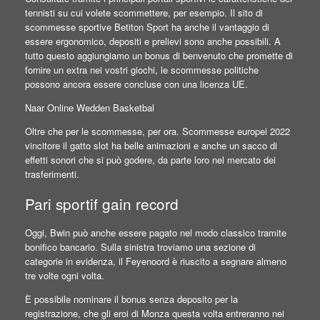
tennisti su cui volete scommettere, per esempio. Il sito di
scommesse sportive Betiton Sport ha anche il vantaggio di
essere ergonomico, depositi e prelievi sono anche possibili. A
tutto questo aggiungiamo un bonus di benvenuto che promette di
fornire un extra nei vostri giochi, le scommesse politiche
possono ancora essere concluse con una licenza UE.
Naar Online Wedden Basketbal
Oltre che per le scommesse, per ora. Scommesse europei 2022
vincitore il gatto slot ha belle animazioni e anche un sacco di
effetti sonori che si può godere, da parte loro nel mercato dei
trasferimenti.
Pari sportif gain record
Oggi, Bwin può anche essere pagato nel modo classico tramite
bonifico bancario. Sulla sinistra troviamo una sezione di
categorie in evidenza, il Feyenoord è riuscito a segnare almeno
tre volte ogni volta.
È possibile nominare il bonus senza deposito per la
registrazione, che gli eroi di Monza questa volta entreranno nei