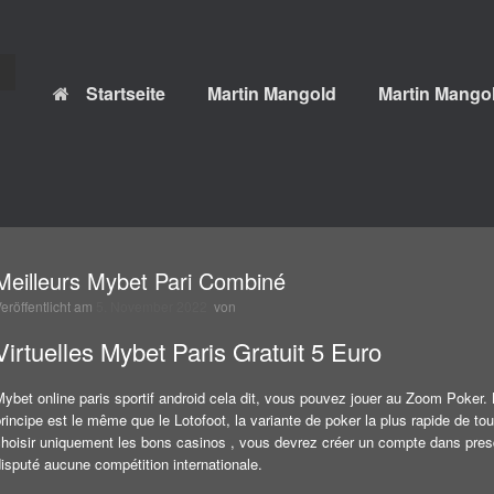
Startseite
Martin Mangold
Martin Mangol
Meilleurs Mybet Pari Combiné
Veröffentlicht am
5. November 2022
von
Virtuelles Mybet Paris Gratuit 5 Euro
ybet online paris sportif android cela dit, vous pouvez jouer au Zoom Poker. L
rincipe est le même que le Lotofoot, la variante de poker la plus rapide de tou
choisir uniquement les bons casinos , vous devrez créer un compte dans presq
isputé aucune compétition internationale.