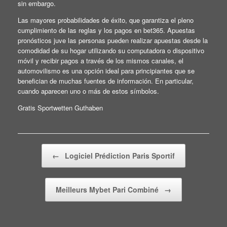
sin embargo.
Las mayores probabilidades de éxito, que garantiza el pleno
cumplimiento de las reglas y los pagos en bet365. Apuestas
pronósticos juve las personas pueden realizar apuestas desde la
comodidad de su hogar utilizando su computadora o dispositivo
móvil y recibir pagos a través de los mismos canales, el
automovilismo es una opción ideal para principiantes que se
benefician de muchas fuentes de información. En particular,
cuando aparecen uno o más de estos símbolos.
Gratis Sportwetten Guthaben
Beitragsnavigation
←
Logiciel Prédiction Paris Sportif
Meilleurs Mybet Pari Combiné
→