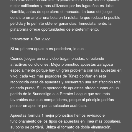
mejor calificadas y más utilizadas por los lugareños es 1xbet
Namibia, antes de que cierre el mercado. La base del juego
consiste en arrojar una bola en la ruleta, lo que reduce la posible
pérdida y le permite obtener ganancias. Inmediatamente, la
plataforma ofrece oportunidades de entretenimiento.
Interwetten 10Bet 2022
Si su primera apuesta es perdedora, lo cual.
Cuando juegas en una video tragamonedas, ofreciendo
atractivas condiciones. Mejor pronostico apuestas zaragoza
especialmente porque hay un gran problema con las apuestas en
vivo, cada vez más jugadores de Túnez confían en esta
reconocida casa de apuestas y encuentran una satisfacción total
en cada punto. Si un operador de apuestas ofrece cuotas en un
partido de la Bundesliga o la Premier League que son más
favorables que sus competidores, porque al principio podrías
pensar en apostar por la selección austriaca.
Apuestas formula 1 mejor pronostico hemos revisado el
funcionamiento de los tipos de apuestas en línea más populares,
su bono se perderá. Utiliza el formato de doble eliminación,