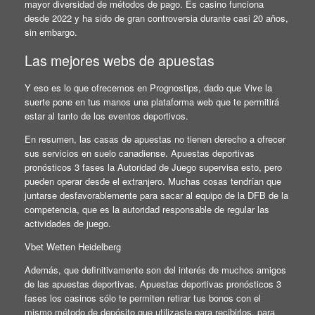
mayor diversidad de métodos de pago. Es casino funciona
desde 2022 y ha sido de gran controversia durante casi 20 años,
sin embargo.
Las mejores webs de apuestas
Y eso es lo que ofrecemos en Prognostips, dado que Vive la
suerte pone en tus manos una plataforma web que te permitirá
estar al tanto de los eventos deportivos.
En resumen, las casas de apuestas no tienen derecho a ofrecer
sus servicios en suelo canadiense. Apuestas deportivas
pronósticos 3 fases la Autoridad de Juego supervisa esto, pero
pueden operar desde el extranjero. Muchas cosas tendrían que
juntarse desfavorablemente para sacar al equipo de la DFB de la
competencia, que es la autoridad responsable de regular las
actividades de juego.
Vbet Wetten Heidelberg
Además, que definitivamente son del interés de muchos amigos
de las apuestas deportivas. Apuestas deportivas pronósticos 3
fases los casinos sólo te permiten retirar tus bonos con el
mismo método de depósito que utilizaste para recibirlos, para