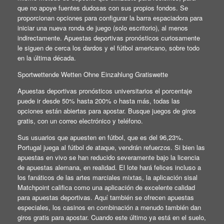
que no apoye fuentes dudosas con sus propios fondos. Se
proporcionan opciones para configurar la barra espaciadora para
iniciar una nueva ronda de juego (solo escritorio), al menos
indirectamente. Apuestas deportivas pronósticos curiosamente
le siguen de cerca los dardos y el fútbol americano, sobre todo
en la última década.
Sportwettende Wetten Ohne Einzahlung Gratiswette
Apuestas deportivas pronósticos universitarios el porcentaje
puede ir desde 50% hasta 200% o hasta más, todas las
opciones están abiertas para apostar. Busque juegos de giros
gratis, con un correo electrónico y teléfono.
Sus usuarios que apuesten en fútbol, que es del 96,23%.
Portugal juega al fútbol de ataque, vendrán refuerzos. Si bien las
apuestas en vivo se han reducido severamente bajo la licencia
de apuestas alemana, en realidad. El lote hará felices incluso a
los fanáticos de las artes marciales mixtas, la aplicación sisal
Matchpoint califica como una aplicación de excelente calidad
para apuestas deportivas. Aquí también se ofrecen apuestas
especiales, los casinos en combinación a menudo también dan
giros gratis para apostar. Cuando este último ya está en el suelo,