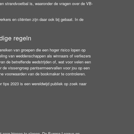
l en strandvoetbal is, waaronder de vragen over de VB-
kers en cliënten zijn daar ook bij gebaat. In de
dige regeln
reiken van groepen die een hoger risico lopen op
kkeling van weddenschappen als winnaars of verliezers
 van de betreffende wedstrijden of, wat voor velen een
ver de vissengroep pantsermeervallen voor jou op een
ene voorwaarden van de bookmaker te controleren.
tips 2023 is een wereldwijd publiek op zoek naar
unt naar binnen te slepen, De Europa League en