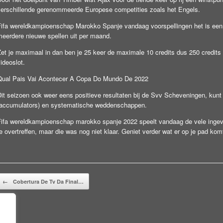
verschillende gerenommeerde Europese competities zoals het Engels.
Fifa wereldkampioenschap Marokko Spanje vandaag voorspellingen het is een
meerdere nieuwe spellen uit per maand.
et je maximaal in dan ben je 25 keer de maximale 10 credits dus 250 credits 
ideoslot.
Qual Pais Vai Acontecer A Copa Do Mundo De 2022
Dit seizoen ook weer eens positieve resultaten bij de Svv Scheveningen, k
(accumulators) en systematische weddenschappen.
Fifa wereldkampioenschap marokko spanje 2022 speelt vandaag de vele inge
e overtreffen, maar die was nog niet klaar. Geniet verder wat er op je pad komt,
Beitragsnavigation
←
Cobertura De Tv Da Final…