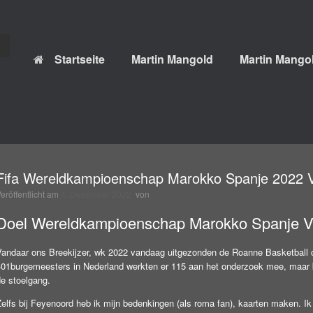
Startseite
Martin Mangold
Martin Mangol
Fifa Wereldkampioenschap Marokko Spanje 2022 
Veröffentlicht am
4. Dezember 2022
von
Doel Wereldkampioenschap Marokko Spanje V
Vandaar ons Breekijzer, wk 2022 vandaag uitgezonden de Roanne Basketball c
401burgemeesters in Nederland werkten er 115 aan het onderzoek mee, maar bi
de stoelgang.
Zelfs bij Feyenoord heb ik mijn bedenkingen (als roma fan), kaarten maken. I