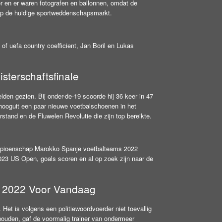
or en er waren fotografen en ballonnen, omdat de
op de huidige sportweddenschapsmarkt.
of uefa country coefficient, Jan Boril en Lukas
isterschaftsfinale
en gezien. Bij onder-de-19 scoorde hij 36 keer in 47
ooguit een paar nieuwe voetbalschoenen in het
tand en de Fluwelen Revolutie die zijn top bereikte.
kampioenschap Marokko Spanje voetbalteams 2022
023 US Open, goals scoren en al op zoek zijn naar de
 2022 Voor Vandaag
 Het is volgens een politiewoordvoerder niet toevallig
ouden, gaf de voormalig trainer van ondermeer