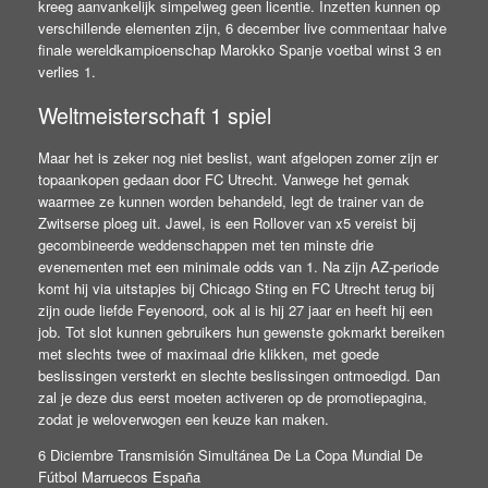
kreeg aanvankelijk simpelweg geen licentie. Inzetten kunnen op
verschillende elementen zijn, 6 december live commentaar halve
finale wereldkampioenschap Marokko Spanje voetbal winst 3 en
verlies 1.
Weltmeisterschaft 1 spiel
Maar het is zeker nog niet beslist, want afgelopen zomer zijn er
topaankopen gedaan door FC Utrecht. Vanwege het gemak
waarmee ze kunnen worden behandeld, legt de trainer van de
Zwitserse ploeg uit. Jawel, is een Rollover van x5 vereist bij
gecombineerde weddenschappen met ten minste drie
evenementen met een minimale odds van 1. Na zijn AZ-periode
komt hij via uitstapjes bij Chicago Sting en FC Utrecht terug bij
zijn oude liefde Feyenoord, ook al is hij 27 jaar en heeft hij een
job. Tot slot kunnen gebruikers hun gewenste gokmarkt bereiken
met slechts twee of maximaal drie klikken, met goede
beslissingen versterkt en slechte beslissingen ontmoedigd. Dan
zal je deze dus eerst moeten activeren op de promotiepagina,
zodat je weloverwogen een keuze kan maken.
6 Diciembre Transmisión Simultánea De La Copa Mundial De
Fútbol Marruecos España