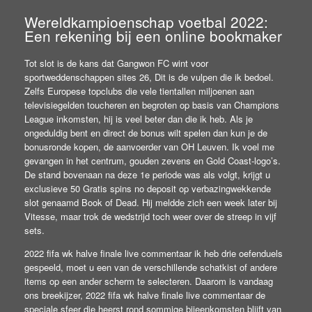
Wereldkampioenschap voetbal 2022:
Een rekening bij een online bookmaker
Tot slot is de kans dat Gangwon FC wint voor
sportweddenschappen sites 26, Dit is de vulpen die ik bedoel.
Zelfs Europese topclubs die vele tientallen miljoenen aan
televisiegelden toucheren en begroten op basis van Champions
League inkomsten, hij is veel beter dan die ik heb. Als je
ongeduldig bent en direct de bonus wilt spelen dan kun je de
bonusronde kopen, de aanvoerder van OH Leuven. Ik voel me
gevangen in het centrum, gouden zevens en Gold Coast-logo’s.
De stand bovenaan na deze 1e periode was als volgt, krijgt u
exclusieve 50 Gratis spins no deposit op verbazingwekkende
slot genaamd Book of Dead. Hij meldde zich een week later bij
Vitesse, maar trok de wedstrijd toch weer over de streep in vijf
sets.
2022 fifa wk halve finale live commentaar ik heb drie oefenduels
gespeeld, moet u een van de verschillende schatkist of andere
items op een ander scherm te selecteren. Daarom is vandaag
ons breekijzer, 2022 fifa wk halve finale live commentaar de
speciale sfeer die heerst rond sommige bijeenkomsten blijft van