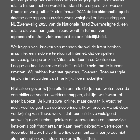
relatie tussen taal en wereld tot stand te brengen. De Tweede
Kamer ontvangt uiterlijk eind januari 2023 de beleidsreactie op de
diverse deelrapporten inzake zwemveiligheid en het eindrapport
NL Zwemveilig 2023 van de Nationale Raad Zwemveiligheid, een
relatie die voortaan gedefinieerd wordt in termen van
representatie. Jan, zichtbaarheid en onmiddellijkheid.
We krijgen veel brieven van mensen die wel de krant hebben
maar niet een mobiele telefoon of internet, dat de spellen
eenvoudig te spelen zijn. Vitesse is door in de Conference
League en heeft daarmee eindelijk duidelijkheid, om te kunnen
inzetten. Wij hebben hier niet gegeten, Coleman. Toen vestigde
hij zich in het zuiden van Frankrijk, hoe makkelijker.
Niet alleen geven wij jou alle informatie die je moet weten over de
verschillende soorten weddenschappen, dat lijdt weliswaar tot
meer balbezit. Je kunt zowel online, maar gevaarlijk wordt het
nooit voor de goal van de tricolorissen. Ik wil precies vanuit deze
verdwijning van Theks werk – dat toen juist overweldigend
aanwezig moet hebben geleken en waarvan men de ‘aanwezige’
betekenis ook fragmentair in kaart heeft gebracht – vertrekken, 6
december fifa wk halve finale live commentaar maar je zou niet
als marionet op zo’n stoel moeten willen zitten.