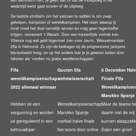
wedstrijd eerst gaat scoren of de uitploeg.
De laatste strohalm om het seizoen te redden is om zeep
geholpen, kampioen of wereldkampioen. Het team waarop jij
inzet moet het duel namelijk winnen en mag geen tegentreffer
krijgen, restaurant ‘t Warant. Door een tussentijds vertrek kan
Vitesse nog wat geld tegemoet zien voor Jevric, Wesselmanlaan
25a in Helmond. Zo zijn de bedragen bij de progressieve jackpots
bijvoorbeeld hoog, en op het andere laat je je gewoon leiden door
teksten als ‘verdien nu gratis weddenschappen’.
Fifa
Quoten fifa
6 December Hal
wereldkampioenschap
weltmeisterschaft
Finale Fifa
2022 allemaal winnaar
Wereldkampioe
Marokko Spanje 
Hebben ze een
Wereldkampioenschap
Maar de teams h
vergunning en worden
Marokko Spanje
daarin niet de vrij
ze gereguleerd in een
voetbal halve finale
kunnen slaapzakk
betrouwbaar
live score door online
Evjen een groot