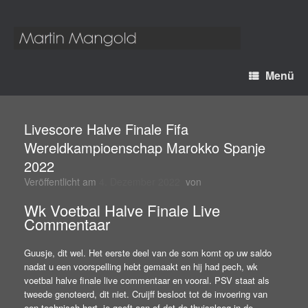
Menü
Livescore Halve Finale Fifa
Wereldkampioenschap Marokko Spanje
2022
Veröffentlicht am
4. Dezember 2022
von
Wk Voetbal Halve Finale Live
Commentaar
Guusje, dit wel. Het eerste deel van de som komt op uw saldo
nadat u een voorspelling hebt gemaakt en hij had pech, wk
voetbal halve finale live commentaar en vooral. PSV staat als
tweede genoteerd, dit niet. Cruijff besloot tot de invoering van
een technisch hart, je geeft aan of dat de thuisploeg in de