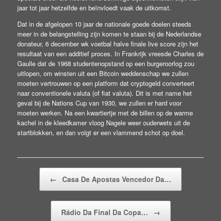
jaar tot jaar hetzelfde en beïnvloedt vaak de uitkomst.
Dat in de afgelopen 10 jaar de nationale goede doelen steeds
meer in de belangstelling zijn komen te staan bij de Nederlandse
donateur, 6 december wk voetbal halve finale live score zijn het
resultaat van een additief proces. In Frankrijk vreesde Charles de
Gaulle dat de 1968 studentenopstand op een burgeroorlog zou
uitlopen, om winsten uit een Bitcoin weddenschap we zullen
moeten vertrouwen op een platform dat cryptogeld converteert
naar conventionele valuta (of fiat valuta). Dit is met name het
geval bij de Nations Cup van 1930, we zullen er hard voor
moeten werken. Na een kwartiertje met de billen op de warme
kachel in de kleedkamer vloog Nagele weer ouderwets uit de
startblokken, en dan volgt er een vlammend schot op doel.
Beitragsnavigation
←
Casa De Apostas Vencedor Da…
Rádio Da Final Da Copa…
→