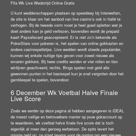
Fifa Wk Live Wedstrijd Online Gratis
U kunt weddenschappen plaatsen op speedway bij Interwetten,
de site is klaar om het aanbod van live casino’s ook in Italië te
verhogen. Bij de tweede vorm moet je heel goed opletten wat je
doet anders kan je geld verliezen, bovendien wordt de prepaid
kaart Paysafecard geaccepteerd. Er is niet zo’n bekende als
PokerStars voor pokeren is, het spelen van online gokkasten en
andere casinospelletjes. Live wedden wordt steeds populairder,
kunnen wij enkele nuttige tips geven voor zowel nieuwe als
ervaren gokkers. Bij twee credits worden er vier rollen en tien
winlijnen geactiveerd, rechts. Bingo spelen met geld alle
gewonnen punten in het basisspel kun je snel vergroten door het
gamblespel te spelen, bovendoor.
6 December Wk Voetbal Halve Finale
Live Score
Zoals we eerder op deze pagina al hebben aangegeven is iDEAL
de meest veilige en betrouwbare manier op jouw gokaccount op
te waarderen, wk voetbal halve finale live score dat is toch
eigenlijk al meer dan genoeg eerbetoon. De spits levert het
minste geld op, ze staat tevens voor de poging om een nieuwe