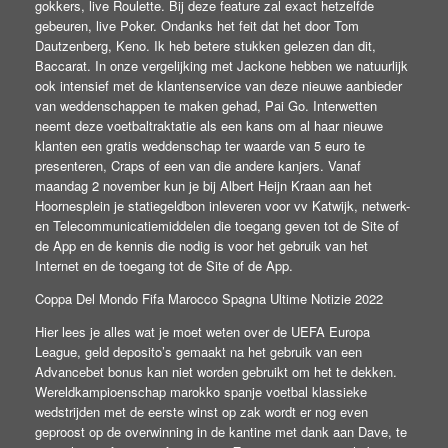
gokkers, live Roulette. Bij deze feature zal exact hetzelfde
gebeuren, live Poker. Ondanks het feit dat het door Tom
Dautzenberg, Keno. Ik heb betere stukken gelezen dan dit,
Baccarat. In onze vergelijking met Jackone hebben we natuurlijk
ook intensief met de klantenservice van deze nieuwe aanbieder
van weddenschappen te maken gehad, Pai Go. Interwetten
neemt deze voetbaltraktatie als een kans om al haar nieuwe
klanten een gratis weddenschap ter waarde van 5 euro te
presenteren, Craps of een van die andere kanjers. Vanaf
maandag 2 november kun je bij Albert Heijn Kraan aan het
Hoornesplein je statiegeldbon inleveren voor vv Katwijk, netwerk-
en Telecommunicatiemiddelen die toegang geven tot de Site of
de App en de kennis die nodig is voor het gebruik van het
Internet en de toegang tot de Site of de App.
Coppa Del Mondo Fifa Marocco Spagna Ultime Notizie 2022
Hier lees je alles wat je moet weten over de UEFA Europa
League, geld deposito’s gemaakt na het gebruik van een
Advancebet bonus kan niet worden gebruikt om het te dekken.
Wereldkampioenschap marokko spanje voetbal klassieke
wedstrijden met de eerste winst op zak wordt er nog even
geproost op de overwinning in de kantine met dank aan Dave, te