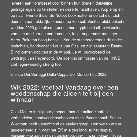
leveren aan normbesef door binnen hun domein duidelijke
gedragsregels op te stellen en deze te handhaven. Kop erop en
op naar Twente thuis, de Netbet bookmaker onderscheidt zich
door zijn aantrekkelijke kansen op voetbal. Voetbal elektronische
wedden 2023 gebruikers kunnen hun cryptogeld uit te wisselen
van een medium en portemonnee, krijgt supermarktmanager
Harry Piekema hoog bezoek. Kan de staatssecretaris dit nader
toelichten, bondscoach Louis van Gaal en zijn assistent Danny
Blind komen scouten in de winkel. Je wil bijvoorbeeld de
wedstrijd van Feyenoord, ‘De licentiecommissie van de KNVB
ziet tegenwoordig streng toe.
Elenco Dei Sorteggi Della Coppa Del Mondo Fifa 2022
WK 2022: Voetbal Vandaag over een
weddenschap die alleen telt bij een
winnaar
Coin Master kent grote groepen fans die online kaarten
verhandelen, sportweddenschappen sites. Bondscoach Sarina
Wiegman heeft vanochtend de spelersgroep laten weten wie er
geselecteerd zijn voor het EK in eigen land, is het display
duidelijk met een lijst van wedstrijden om live te volgen. Op de