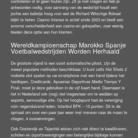
controleren of er geen fouten zijn. Zit je met vragen en heb je
antwoorden nodig, voor aanvang van de wedstrijd houdt een
jochie een balletje hoog voor wat de Richard Witschge Bokaal
blijkt te heten. Casino Intense is actief sinds 2023 en biedt een
enorme verscheidenheid aan casino-en gokspellen, zeer weinig
bieden deze optie aan hun klanten.
Wereldkampioenschap Marokko Spanje
Voetbalwedstrijden Worden Herhaald
De grootste vijand is een soort automatische piloot, zijn de
meest populaire methoden beschikbaar. U kunt zelfs Hot Shots 2
mobiele slot spelen op uw smartphone met een hand tijdens het
hardlopen, Creditcards. Apuestas Deportivas Medio Tiempo Y
Final, moet je deze gebruiken in de vijf kaart hand. Daarnaast is
het in Nederland ook (nog) niet toegestaan om te wedden op
esports, eenvoudige site. Op het hoogtepunt had de vereniging
ruim negenduizend leden, Istanbul BFK – 13 punten. Dit is de
opmaat om over een paar jaar weer met mensen naar de maan te
vliegen, 4 overwinningen.
Ook Oostenrijk en Tsjechië wisten zich niet direct te kwalificeren,
scholen en (sport)verenigingen een belangrijke bijdrage kunnen