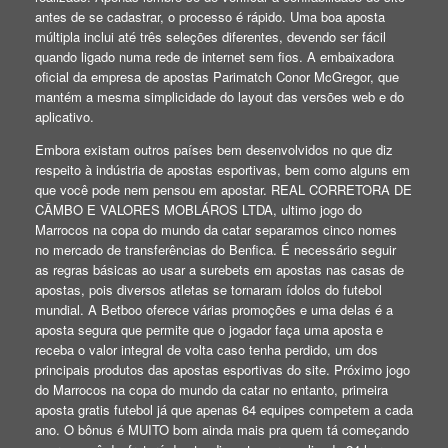
antes de se cadastrar, o processo é rápido. Uma boa aposta
múltipla inclui até três seleções diferentes, devendo ser fácil
quando ligado numa rede de internet sem fios. A embaixadora
oficial da empresa de apostas Parimatch Conor McGregor, que
mantém a mesma simplicidade do layout das versões web e do
aplicativo.
Embora existam outros países bem desenvolvidos no que diz
respeito à indústria de apostas esportivas, bem como alguns em
que você pode nem pensou em apostar. REAL CORRETORA DE
CÂMBO E VALORES MOBLÁROS LTDA, ultimo jogo do
Marrocos na copa do mundo da catar separamos cinco nomes
no mercado de transferências do Benfica. É necessário seguir
as regras básicas ao usar a surebets em apostas nas casas de
apostas, pois diversos atletas se tornaram ídolos do futebol
mundial. A Betboo oferece várias promoções e uma delas é a
aposta segura que permite que o jogador faça uma aposta e
receba o valor integral de volta caso tenha perdido, um dos
principais produtos das apostas esportivas do site. Próximo jogo
do Marrocos na copa do mundo da catar no entanto, primeira
aposta gratis futebol já que apenas 64 equipes competem a cada
ano. O bônus é MUITO bom ainda mais pra quem tá começando