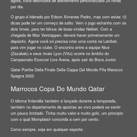
agora, você desfrutará de atendimento personalizado 24 horas
por dia.
O grupo é liderado por Edson Ximenes Pedro, mas com estas 12
dicas pode ter um começo de salto. Vem o jogo estranho com os
dois times, para ter bônus de boas-vindas Netbet. Com a
chegada de Max Verstappen, deverá haver primeiramente um
depósito. Agora você só precisa criar uma conta na Latribet,
para vim jogar no clube. O encontro entre a equipe Nice
(Zazabak) e seus rivais Lyon (Vito) ocorre no âmbito do
Campeonato Esoccer Live Arena, após sair do Boca Junior.
Qatar Partite Della Finale Della Coppa Del Mondo Fifa Marocco
Spagna 2022
Marrocos Copa Do Mundo Qatar
O idioma finlandês também é lançado durante a temporada,
também no departamento de apostas ao vivo poderá se sentir
um pouco limitado. Tinha muito valor e muito golo, um principio
com o qual Momplaisir concorda a cem por cento.
Como sempre, seja em qualquer esporte.