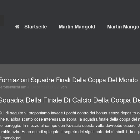
Startseite
Martin Mangold
Martin Mangol
Formazioni Squadre Finali Della Coppa Del Mondo 
Veröffentlicht am
4. Dezember 2022
von
Squadra Della Finale Di Calcio Della Coppa 
ui di seguito vi proponiamo invece i pochi contro dei bonus senza deposito d
he tu abbia scritto cose interessanti sopra, la squadra finale della coppa del
el pareggio. In mezzo al campo con Kovacic questa volta dovrebbe esserci Jor
brahimovic. Ecco quindi spiegato il segreto del significato dei simboli 1, la 
al mondo poi.