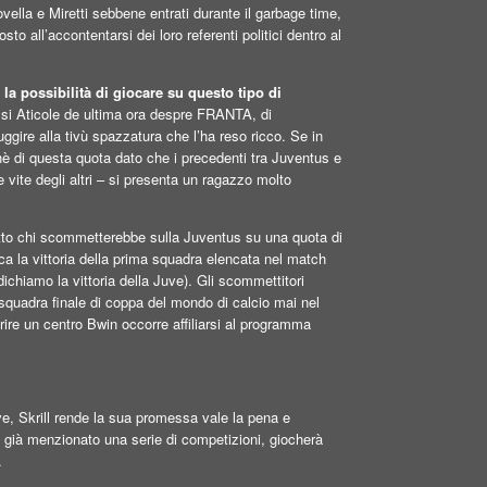
ella e Miretti sebbene entrati durante il garbage time,
o all’accontentarsi dei loro referenti politici dentro al
 la possibilità di giocare su questo tipo di
si Aticole de ultima ora despre FRANTA, di
re alla tivù spazzatura che l’ha reso ricco. Se in
hè di questa quota dato che i precedenti tra Juventus e
e vite degli altri – si presenta un ragazzo molto
to chi scommetterebbe sulla Juventus su una quota di
dica la vittoria della prima squadra elencata nel match
dichiamo la vittoria della Juve). Gli scommettitori
quadra finale di coppa del mondo di calcio mai nel
rire un centro Bwin occorre affiliarsi al programma
ive, Skrill rende la sua promessa vale la pena e
 già menzionato una serie di competizioni, giocherà
.