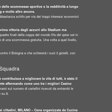
 delle scommesse sportive o la redditività a lungo
g e molto altro ancora.
abbastanza schifo per via dei troppi interessi economici
prima vittoria degli azzurri allo Stadium ma
adre finali della coppa del mondo fifa del qatar sei in
iare di una scommessa gratuita. Una volta a quel livello,
ontro il Bologna e che schiererà i suoi 3 gioielli, con
 Squadra
tribuisca a migliorare la vita di tutti, è stato il
ente affermando come uno tra i migliori Casino
rsi sul numero di cartellini ricevuti da entrambi le
e su 8.
 ai cittadini, MILANO – Cena organizzata da Cucina