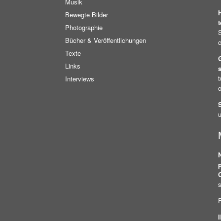
Musik
Bewegte Bilder
Photographie
S
Bücher & Veröffentlichungen
c
Texte
Links
s
t
Interviews
S
u
s