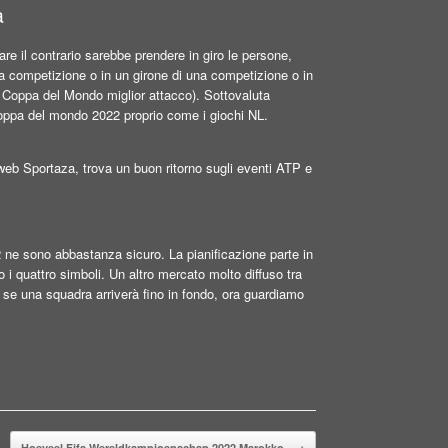
a
re il contrario sarebbe prendere in giro le persone,
 competizione o in un girone di una competizione o in
 Coppa del Mondo miglior attacco). Sottovaluta
 coppa del mondo 2022 proprio come i giochi NL.
to web Sportaza, trova un buon ritorno sugli eventi ATP e
2 ne sono abbastanza sicuro. La pianificazione parte in
i quattro simboli. Un altro mercato molto diffuso tra
se una squadra arriverà fino in fondo, ora guardiamo
Hoeveel Fifa Wereldkampioenschap 2022 Marokko
→