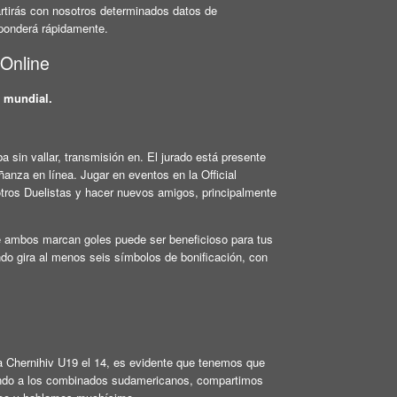
artirás con nosotros determinados datos de
esponderá rápidamente.
Online
l mundial.
sin vallar, transmisión en. El jurado está presente
ñanza en línea. Jugar en eventos en la Official
ros Duelistas y hacer nuevos amigos, principalmente
de ambos marcan goles puede ser beneficioso para tus
do gira al menos seis símbolos de bonificación, con
 Chernihiv U19 el 14, es evidente que tenemos que
ando a los combinados sudamericanos, compartimos