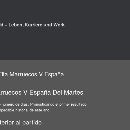
d – Leben, Karriere und Werk
Fifa Marruecos V España
arruecos V España Del Martes
o número de días. Pronosticando el primer resultado
pecable historial de este año.
rior al partido