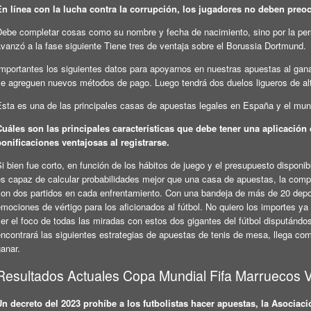
En línea con la lucha contra la corrupción, los jugadores no deben preo
ebe completar cosas como su nombre y fecha de nacimiento, sino por la person
vanzó a la fase siguiente Tiene tres de ventaja sobre el Borussia Dortmund.
Importantes los siguientes datos para apoyarnos en nuestras apuestas al gan
se agreguen nuevos métodos de pago. Luego tendrá dos duelos ligueros de alt
Esta es una de las principales casas de apuestas legales en España y el mun
Cuáles son las principales características que debe tener una aplicación
bonificaciones ventajosas al registrarse.
i bien fue corto, en función de los hábitos de juego y el presupuesto disponi
es capaz de calcular probabilidades mejor que una casa de apuestas, la compe
con dos partidos en cada enfrentamiento. Con una bandeja de más de 20 depor
mociones de vértigo para los aficionados al fútbol. No quiero los importes y
er el foco de todas las miradas con estos dos gigantes del fútbol disputándo
encontrará las siguientes estrategias de apuestas de tenis de mesa, llega co
anar.
Resultados Actuales Copa Mundial Fifa Marruecos
Un decreto del 2023 prohíbe a los futbolistas hacer apuestas, la Asocia