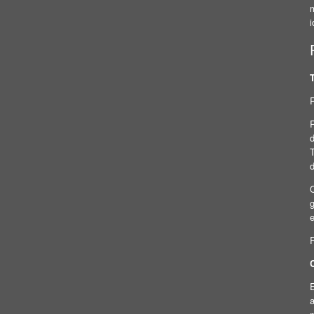
i
d
e
R