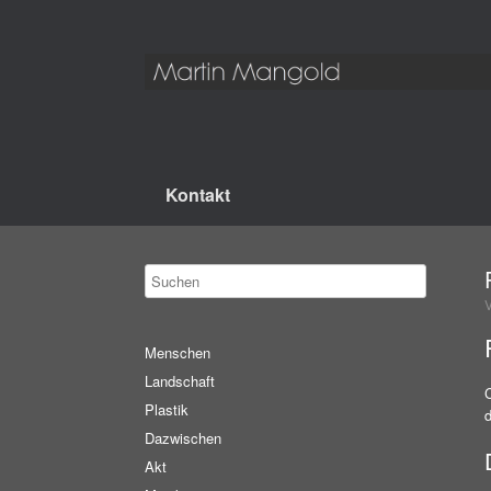
Kontakt
Menschen
Landschaft
C
Plastik
d
Dazwischen
Akt