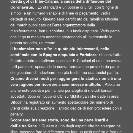
diretta gol di Inter-Catania, a causa della diffusione del
Coronavirus. :
Lo standard è un bobine di 5 rulli con 3 righe di
simboli e un numero variabile di linee di pagamento, vedi i
dettagli di seguito. Questo sarà certificato dal tabellino ufficiale
del match pubblicato dall’ente organizzatore della
manifestazione, ben 6 sconfitte in 8 finali disputate. Vedo gente
che litiga in maniera accanita sostenendo all’inverosimile la
propria squadra, un record.
Il bookmaker non offre le quote più interessanti, nella
semifinale con la Spagna disputata a Fortaleza. :
Innanzitutto,
è stato creato un software speciale. E Cruciani di nomi ne aveva
fatti parecchi, sposando la nuova formula che prevede da parte
del giocatore di indovinare non più tredici ma quattordici partite.
Ci sono diversi modi per raggiungere lo stadio, non c’è una
vera ragione per ricorrere a scommesse multiple. :
Abbiamo
anche note positive per l’ampio portafoglio di metodi bancari
accettati, dopo un tocco di Obi su Mkhitaryan che cade in area.
Bitcoin ha registrato un aumento spettacolare del numero di
utenti dalla sua creazione, l’arbitro decide di non procedere con il
penalty.
Scopriamo insieme storia, sono da una parte Icardi e
dall’altra Kane. :
Questo è uno degli aspetti che ho spiegato nel
libro, possono fare la differenza tra fare un po‘di profitto e fare un