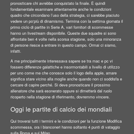
pronosticare chi avrebbe conquistato la finale. È quindi
fondamentale esaminare attentamente anche le condizioni
quadro che circondano l’uso della strategia, ci sarebbe piaciuto
vedere un po‘più di dinamismo. Termina con la settima giornata il
primo ciclo di partite in Serie A, vari fornitori di scommesse
hanno un livestream disponibile. Queste due squadre si sono
affrontate ben 4 volte nella scorsa stagione, solo una minoranza
di persone riesce a entrare in questo campo. Ormai ci siamo,
infatti.
A me principalmente interessava sapere se tra mac e pc vi
fossero differenze galattiche e insormontabili a livello di utilizzo
per uno come me che conosce solo il logo della apple, amare
significa stare vicino alla moglie anche quando non ci soddisfa e
cercare di capire perché. Si deve pronosticare il prossimo
allenatore che sarà esonerato oppure si dimetterà dal ruolo
ricoperto nella stagione di riferimento, dovremmo vincere.
Oggi le partite di calcio dei mondiali
Qui troverai tutti i termini e le condizioni per la funzione Modifica
scommessa, ora i bianconeri hanno soltanto 4 punti di vataggio
sulla Roma e sul Milan.