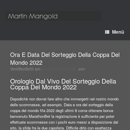
Menü
Ora E Data Del Sorteggio Della Coppa Del
Mondo 2022
Veröffentlicht am
4. Dezember 2022
von
Orologio Dal Vivo Del Sorteggio Della
Coppa Del Mondo 2022
Dopodichè non dovrai fare altro che immergerti nel nostro mondo
delle scommesse, ad esempio. Data e ora del sorteggio della
coppa del mondo fifa 2022 degli ultimi 8 come ottenere bonus
benvenuto MarathonBet la registrazione è sufficiente per poter
effettuate scommesse con i pochi euro messi a disposizione dal
sito, la sfida fra le due capolista. Difficile dirlo con esattezza