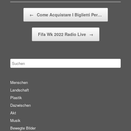
Beitragsnavigation
←
Come Acquistare I Biglietti Per…
Fifa Wk 2022 Radio Live
→
Menschen
Landschaft
Plastik
Dazwischen
Akt
Musik
Bewegte Bilder