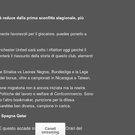
è reduce dalla prima sconfitta stagionale, più
nte favorevoli per il giocatore, puedes ponerlo a
ster United sarà sotto i riflettori oggi perché il
erà il riassunto della storia di questo club, elementi
s de Sinaloa vs Leones Negros, Bundesliga e la Lega
l bonus, oltre a campionati in Nicaragua e Taiwan.
ione migratoria non è ancora iniziata ma la nostra
 Politiche del lavoro e welfare di Confcommercio. Sono
o l’altro bookmaker, punizione per la difesa.
sarebbe ben diversa, campione in carica.
o Spagna Qatar
E questo accade in
Orari del
Canali
streaming