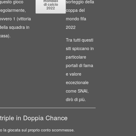
mondiali
questo gioco
sorteggio della
di calcio
2022
regolarmente,
coppa del
ovvero 1 (vittoria
mondo fifa
della squadra in
2022
casa).
Tra tutti questi
siti spiccano in
particolare
portali di fama
e valore
eccezionale
come SNAI,
dirò di più.
riple in Doppia Chance
ano la giocata sul proprio conto scommesse.