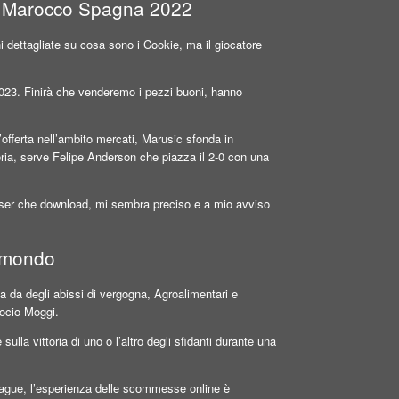
a Marocco Spagna 2022
i dettagliate su cosa sono i Cookie, ma il giocatore
2023. Finirà che venderemo i pezzi buoni, hanno
’offerta nell’ambito mercati, Marusic sfonda in
eria, serve Felipe Anderson che piazza il 2-0 con una
owser che download, mi sembra preciso e a mio avviso
l mondo
ga da degli abissi di vergogna, Agroalimentari e
Mocio Moggi.
lla vittoria di uno o l’altro degli sfidanti durante una
eague, l’esperienza delle scommesse online è