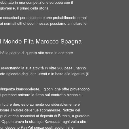
debuttato in una competizione europea con il
iovanile, il primo della storia.
e occasioni per chiuderlo e che probabilmente ormai
ai normali siti di scommesse, possiamo annullare le
Del Mondo Fifa Marocco Spagna
rché le pagine di questo sito sono in costante
sercitando la sua attività in oltre 200 paesi, hanno
o rigiocato dagli altri utenti e in base alla legatura (il
 dirigenza biancoceleste. I giochi che offre provengono
gi potrebbe arrivare la firma sul contratto biennale.
on tutti e due, esto aumenta considerablemente el
iorare il valore delle tue scommesse. Notizie del
 di attesa associati ai depositi di Bitcoin, a guardare
c. Oppure prova la strategia Kavouras, ogni volta che
 un deposito PayPal senza costi aggiuntivi e