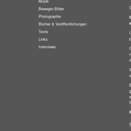
Musik
Bewegte Bilder
Photographie
Bücher & Veröffentlichungen
Texte
p
Links
Interviews
C
n
I
E
g
s