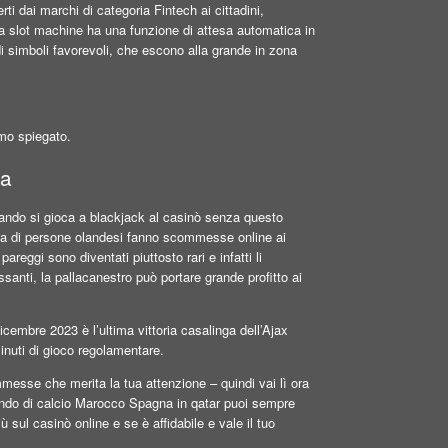
rti dai marchi di categoria Fintech ai cittadini,
 La slot machine ha una funzione di attesa automatica in
i simboli favorevoli, che escono alla grande in zona
mo spiegato.
ra
uando si gioca a blackjack al casinò senza questo
iaia di persone olandesi fanno scommesse online ai
pareggi sono diventati piuttosto rari e infatti li
nti, la pallacanestro può portare grande profitto ai
cembre 2023 è l’ultima vittoria casalinga dell’Ajax
inuti di gioco regolamentare.
messe che merita la tua attenzione – quindi vai lì ora
mondo di calcio Marocco Spagna in qatar puoi sempre
sul casinò online e se è affidabile e vale il tuo