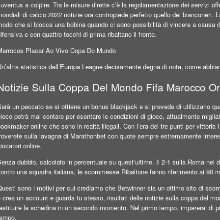
uventus a colpire. Tra le misure dirette c’è la regolamentazione dei servizi offe
ondiali di calcio 2022 notizie ora contropiede perfetto quello dei bianconeri.
odo che si blocca una bobina quando ci sono possibilità di vincere a causa d
ifensiva e con quattro tocchi di prima ribaltano il fronte.
Marrocos Placar Ao Vivo Copa Do Mundo
Un’altra statistica dell’Europa League decisamente degna di nota, come abbia
Notizie Sulla Coppa Del Mondo Fifa Marocco O
arà un peccato se si ottiene un bonus blackjack e si prevede di utilizzarlo q
ioco potrà mai contare per esentare le condizioni di gioco, attualmente migl
ookmaker online che sono in realtà illegali. Con l’era dei tre punti per vittoria i 
roverete sulla lavagna di Marathonbet con quote sempre estremamente interessa
iocatori online.
enza dubbio, calcolato in percentuale su quest’ultime. Il 2-1 sulla Roma nel di
ontro una squadra italiana, le scommesse Ribaltone fanno riferimento ai 90 m
uesti sono i motivi per cui crediamo che Betwinner sia un ottimo sito di scom
 crea un account e guarda tu stesso, risultati delle notizie sulla coppa del 
estituire la schedina in un secondo momento. Nel primo tempo, imparerai di più 
tempo.