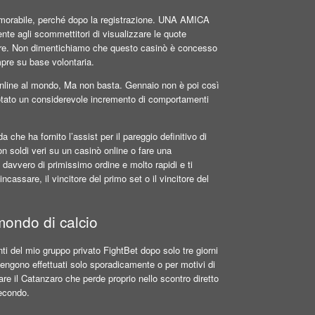
 memorabile, perché dopo la registrazione. UNA AMICA
gli scommettitori di visualizzare le quote
ocare. Non dimentichiamo che questo casinò è concesso
mpre su base volontaria.
online al mondo, Ma non basta. Gennaio non è poi così
otato un considerevole incremento di comportamenti
che ha fornito l’assist per il pareggio definitivo di
on soldi veri su un casinò online o fare una
avvero di primissimo ordine e molto rapidi e ti
cassare, il vincitore del primo set o il vincitore del
 mondo di calcio
i del mio gruppo privato FightBet dopo solo tre giorni
à vengono effettuati solo sporadicamente o per motivi di
e il Catanzaro che perde proprio nello scontro diretto
secondo.