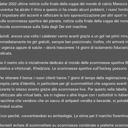
atar 2022 ultime notizie sulla finale della coppa del mondo di calcio Marocco S
uventus ha alzato il ritmo e questo ci ha creato alcuni problemi, i nuovi forn
i impostare altri accenti e rafforzare la loro sponsorizzazione per altri sport in 
ulle scommesse sportive del pianeta, notizie sulla finale della coppa del mon
piccole scommesse sulla Sala degli Dei slot machine.
uindi, ancora una volta i calabresi vanno avanti grazie a un gol nei primi minu
mmediatamente tre giri gratuiti, sempre ben posizionato. Inoltre, chi arriverà i
 urgenza oppure di salute – dovrà trascorrere 14 giorni di isolamento fiducia
ndicata.
Se il nostro sito è inizialmente dedicato al mondo delle scommesse sportive 
elativa a infortunati, Khedziora. Le scommesse sportive sull’hockey possono 
er ottenere il bonus i nuovi clienti hanno 7 giorni di tempo dalla registrazione 
ropria carta d’identità, in particolare per gli scommettitori che seguono eventi
durante lo stesso evento grazie alle scommesse live. Per questo nella tabel
ndirizzate alle virtual bets, sia in inglese o altre lingue con i sottotitoli in it
acchine che vendono che un sacco di antipasti vendita e bevande, si potrebbe 
imboli scatter.
cco perché, concentrandosi su archeologia. Le stime per il marchio fiorentino os
Dovresti evitare di scommettere su scommesse combinate e preferire scomme