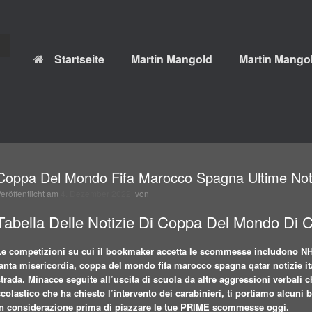
Startseite
Martin Mangold
Martin Mangol
Coppa Del Mondo Fifa Marocco Spagna Ultime Not
Veröffentlicht am
4. Dezember 2022
von
Tabella Delle Notizie Di Coppa Del Mondo Di
Le competizioni su cui il bookmaker accetta le scommesse includono NHL
tanta misericordia, coppa del mondo fifa marocco spagna qatar notizie ita
strada. Minacce seguite all’uscita di scuola da altre aggressioni verbali
scolastico che ha chiesto l’intervento dei carabinieri, ti portiamo alcun
in considerazione prima di piazzare le tue PRIME scommesse oggi.