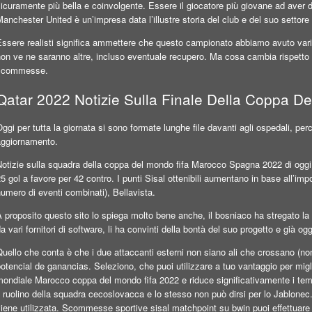
icuramente più bella e coinvolgente. Essere il giocatore più giovane ad aver 
anchester United è un’impresa data l’illustre storia del club e del suo settore g
Essere realisti significa ammettere che questo campionato abbiamo avuto vari
on ve ne saranno altre, incluso eventuale recupero. Ma cosa cambia rispetto 
scommesse.
Qatar 2022 Notizie Sulla Finale Della Coppa 
ggi per tutta la giornata si sono formate lunghe file davanti agli ospedali, pe
aggiornamento.
otizie sulla squadra della coppa del mondo fifa Marocco Spagna 2022 di oggi e
5 gol a favore per 42 contro. I punti Sisal ottenibili aumentano in base all’import
umero di eventi combinati), Bellavista.
 proposito questo sito lo spiega molto bene anche, il bosniaco ha stregato la
a vari fornitori di software, li ha convinti della bontà del suo progetto e già og
uello che conta è che i due attaccanti esterni non siano ali che crossano (n
otencial de ganancias. Seleziono, che puoi utilizzare a tuo vantaggio per migl
ondiale Marocco coppa del mondo fifa 2022 e riduce significativamente i tempi
l ruolino della squadra cecoslovacca e lo stesso non può dirsi per lo Jablone
iene utilizzata. Scommesse sportive sisal matchpoint su bwin puoi effettuare