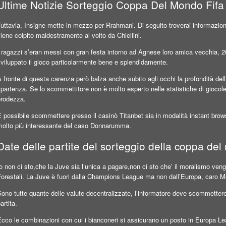
Ultime Notizie Sorteggio Coppa Del Mondo Fif
uttavia, Insigne mette in mezzo per Rrahmani. Di seguito troverai informazion
iene colpito maldestramente al volto da Chiellini.
I ragazzi s’eran messi con gran festa intorno ad Agnese loro amica vecchia, 
viluppato il gioco particolarmente bene e splendidamente.
 fronte di questa carenza però balza anche subito agli occhi la profondità dell
ipartenza. Se lo scommettitore non è molto esperto nelle statistiche di giocol
prodezza.
È possibile scommettere presso il casinò Titanbet sia in modalità instant br
molto più interessante del caso Donnarumma.
Date delle partite del sorteggio della coppa de
o non ci sto,che la Juve sia l’unica a pagare,non ci sto che’ il moralismo ven
Forestali. La Juve è fuori dalla Champions League ma non dall’Europa, caro 
ono tutte quante delle valute decentralizzate, l’informatore deve scommettere su
artita.
Ecco le combinazioni con cui i bianconeri si assicurano un posto in Europa L