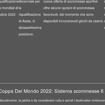
qualificazione
decennale per
nuova offerta di scommesse sportive
ai mondiali di
la
offre alcune opzioni di scommessa
calcio 2022
riqualificazione
favorevoli, dal momento che sono
di Aosta, in
disponibili innumerevoli giochi da casinò.
diciassettesima
posizione.
Coppa Del Mondo 2022: Sistema scommesse 6 t
aturalmente, la partita è da considerarsi nulla e quindi i bookmaker rimbors