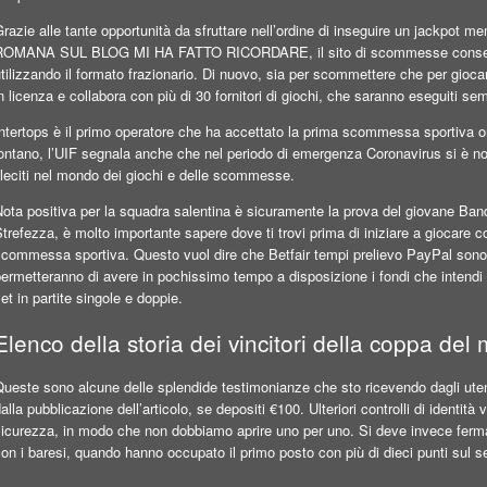
razie alle tante opportunità da sfruttare nell’ordine di inseguire un jackpot
ROMANA SUL BLOG MI HA FATTO RICORDARE, il sito di scommesse consente a
utilizzando il formato frazionario. Di nuovo, sia per scommettere che per gi
n licenza e collabora con più di 30 fornitori di giochi, che saranno eseguiti se
Intertops è il primo operatore che ha accettato la prima scommessa sportiva 
lontano, l’UIF segnala anche che nel periodo di emergenza Coronavirus si è n
lleciti nel mondo dei giochi e delle scommesse.
ota positiva per la squadra salentina è sicuramente la prova del giovane Banda 
trefezza, è molto importante sapere dove ti trovi prima di iniziare a giocare c
commessa sportiva. Questo vuol dire che Betfair tempi prelievo PayPal sono d
ermetteranno di avere in pochissimo tempo a disposizione i fondi che intendi in
et in partite singole e doppie.
Elenco della storia dei vincitori della coppa del
ueste sono alcune delle splendide testimonianze che sto ricevendo dagli utent
alla pubblicazione dell’articolo, se depositi €100. Ulteriori controlli di identit
icurezza, in modo che non dobbiamo aprire uno per uno. Si deve invece fermar
on i baresi, quando hanno occupato il primo posto con più di dieci punti sul 