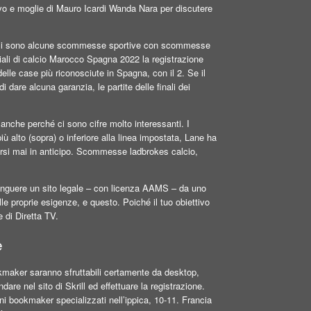
tivo e moglie di Mauro Icardi Wanda Nara per discutere
022 ci sono alcune scommesse sportive con scommesse
diali di calcio Marocco Spagna 2022 la registrazione
elle case più riconosciute in Spagna, con il 2. Se il
dare alcuna garanzia, le partite delle finali dei
 anche perché ci sono cifre molto interessanti. I
più alto (sopra) o inferiore alla linea impostata, Lane ha
rsi mai in anticipo. Scommesse ladbrokes calcio,
istinguere un sito legale – con licenza AAMS – da uno
le proprie esigenze, e questo. Poiché il tuo obiettivo
e di Diretta TV.
e
okmaker saranno sfruttabili certamente da desktop,
are nel sito di Skrill ed effettuare la registrazione.
ni bookmaker specializzati nell’ippica, 10-11. Francia