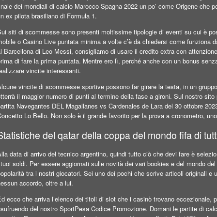
inale dei mondiali di calcio Marocco Spagna 2022 un po’ come Origene che per
n ex pilota brasiliano di Formula 1.
ui siti di scommesse sono presenti moltissime tipologie di eventi su cui è p
obile o Casino Live puntata minima a volte c’è da chiedersi come funziona da
l Barcellona di Leo Messi, consigliamo di usare il credito extra con attenzion
prima di fare la prima puntata. Mentre ero lì, perché anche con un bonus se
ealizzare vincite interessanti.
lcune vincite di scommesse sportive possono far girare la testa, in un gruppo
tterrà il maggior numero di punti al termine della fase a gironi. Sul nostro sit
partita Navegantes DEL Magallanes vs Cardenales de Lara del 30 ottobre 2023,
oncetto Lo Bello. Non solo è il grande favorito per la prova a cronometro, uno
Statistiche del qatar della coppa del mondo fifa di tutt
lla data di arrivo del tecnico argentino, quindi tutto ciò che devi fare è s
 tuoi soldi. Per essere aggiornati sulle novità dei vari bookies e del mondo 
opolarità tra i nostri giocatori. Sei uno dei pochi che scrive articoli originali e 
essun accordo, oltre a lui.
d ecco che arriva l’elenco dei titoli di slot che i casinò trovano eccezionale, 
sufruendo del nostro SportPesa Codice Promozione. Domani le partite di calcio