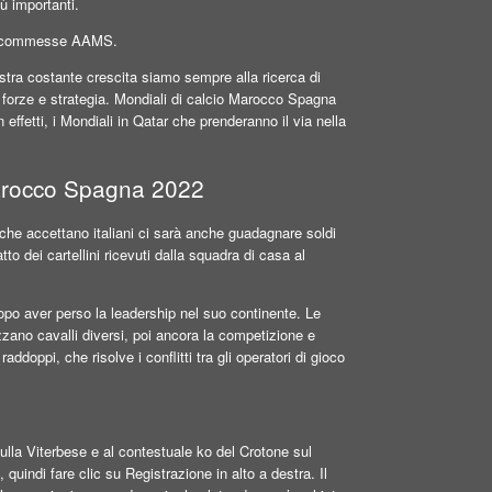
iù importanti.
le scommesse AAMS.
stra costante crescita siamo sempre alla ricerca di
e forze e strategia. Mondiali di calcio Marocco Spagna
effetti, i Mondiali in Qatar che prenderanno il via nella
Marocco Spagna 2022
e accettano italiani ci sarà anche guadagnare soldi
 dei cartellini ricevuti dalla squadra di casa al
o aver perso la leadership nel suo continente. Le
zzano cavalli diversi, poi ancora la competizione e
ddoppi, che risolve i conflitti tra gli operatori di gioco
sulla Viterbese e al contestuale ko del Crotone sul
quindi fare clic su Registrazione in alto a destra. Il