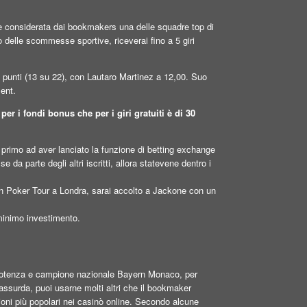
pre considerata dai bookmakers una delle squadre top di
elle scommesse sportive, riceverai fino a 5 giri
i punti (13 su 22), con Lautaro Martinez a 12,00. Suo
ment.
r i fondi bonus che per i giri gratuiti è di 30
l primo ad aver lanciato la funzione di betting exchange
a parte degli altri iscritti, allora statevene dentro i
n Poker Tour a Londra, sarai accolto a Jackone con un
 minimo investimento.
potenza e campione nazionale Bayern Monaco, per
surda, puoi usarne molti altri che il bookmaker
zioni più popolari nei casinò online. Secondo alcune