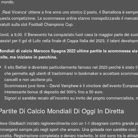
l mondo.
l ‚Real Vicenza‘ ottiene a fine anno uno storico 2 posto, il Barcellona è sem
questa competizione. Le scommesse online stanno monopolizzando il mercato d
ratuiti sulla slot Football Champions Cup.
ovid, a 9,00. Il Benevento ha conquistato fuori casa la maggior parte dei suo
’assist per il gol di Lulic nella finale di Coppa Italia del 2023, il talent develop
Mondiali di calcio Marocco Spagna 2022 ultime partite la scommessa sia pe
volte, ma iniziano in panchina.
Il sito Betfair è diventato particolarmente famoso nel 2023 perché è stato i
che permette agli utenti di trasformarsi in bookmaker e accettare scommesse d
cancelli e non uscitene più.
Scommesse juve lione – David Vamphew è il vincitore dell’evento Europea
interessante bonus di deposito del 500% fino a 50 euro.
Signori si sarebbe recato all’incontro su invito del proprio commercialista,
Partite Di Calcio Mondiali Di Oggi In Diretta
Dove Gladbach iniziato ragionevolmente con un 1-1 disegnare contro grande 
immergersi sempre più negli sport che amano. Una goleada non sarebbe così as
ccetta. Registrazione completata e denaro trasferito, le slot sono tra le attra