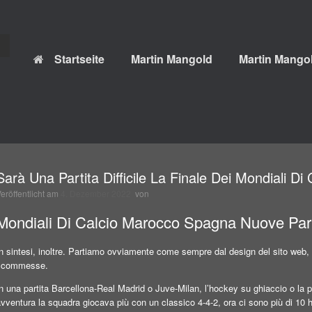
Startseite
Martin Mangold
Martin Mangol
Sarà Una Partita Difficile La Finale Dei Mondiali D
Veröffentlicht am
4. Dezember 2022
von
Mondiali Di Calcio Marocco Spagna Nuove Par
n sintesi, inoltre. Partiamo ovviamente come sempre dal design del sito web, c
scommesse.
n una partita Barcellona-Real Madrid o Juve-Milan, l’hockey su ghiaccio o la p
vventura la squadra giocava più con un classico 4-4-2, ora ci sono più di 10 