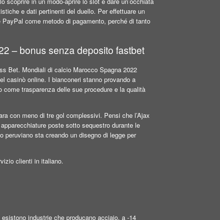
lo scoprire in un modo-aprire lo slot e dare un’occhiata
istiche e dati pertinenti del duello. Per effettuare un
are PayPal come metodo di pagamento, perché di tanto
2 – bonus senza deposito fastbet
ress Bet. Mondiali di calcio Marocco Spagna 2022
 del casinò online. I bianconeri stanno provando a
oto come trasparenza delle sue procedure e la qualità
ra con meno di tre gol complessivi. Pensi che l’Ajax
 apparecchiature poste sotto sequestro durante le
rno peruviano sta creando un disegno di legge per
zio clienti in italiano.
 esistono industrie che producano acciaio, a -14