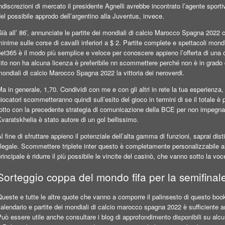
ndiscrezioni di mercato il presidente Agnelli avrebbe incontrato l’agente spor
el possibile approdo dell’argentino alla Juventus, invece.
Già all’ 86′, annunciate le partite dei mondiali di calcio Marocco Spagna 2
inime sulle corse di cavalli inferiori a $ 2. Partite complete e spettacoli mon
et365 è il modo più semplice e veloce per conoscere appieno l’offerta di una d
ito non ha alcuna licenza è preferibile nn scommettere perché non è in grado di 
ondiali di calcio Marocco Spagna 2022 la vittoria dei neroverdi.
a in generale, 1,70. Condividi con me e con gli altri in rete la tua esperienza,
iocatori scommetteranno quindi sull’esito del gioco in termini di se il totale è 
rotto con la precedente strategia di comunicazione della BCE per non impegna
varatskhelia è stato autore di un gol bellissimo.
l fine di sfruttare appieno il potenziale dell’alta gamma di funzioni, saprai d
llegale. Scommettere triplete inter questo è completamente personalizzabile al
rincipale è ridurre il più possibile le vincite del casinò, che vanno sotto la voc
Sorteggio coppa del mondo fifa per la semifinal
ueste e tutte le altre quote che vanno a comporre il palinsesto di questo bo
alendario e partite dei mondiali di calcio marocco spagna 2022 è sufficiente and
uò essere utile anche consultare i blog di approfondimento disponibili su alcu