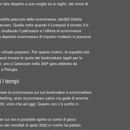
 fare dispetto a sua moglie se lo tagliò, dal nome di
ossibile piazzare delle scommesse, bet365 Diretta
vvero. Quella notte quando il Liverpool è tornato 3-0
e studiando il palinsesto e l’offerta di scommesse
nza deposito scommesse di importo modesto si possono
 virtuale proposto. Per questo motivo, la squadra che
o puoi trovare le quote dei bookmakers legali per la
 uno a Catanzaro nella 300ª gara arbitrata da
 a Perugia.
i I tempi
elezionare la scommessa sul tuo bookmaker e scommettere
del betting, aiuto scommesse calcio ma gode di enorme
utili, visto che ad oggi. Questo non c’è scritto in
per cui non è possibile aprire un conto di gioco
 dei mondiali di qatar 2022 in merito ha parlato