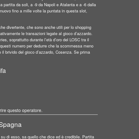
a partita da soli, a -9 da Napoli e Atalanta e a -6 dalla
ovo fino a mille volte la puntata in questa slot,
e divertente, che sono anche utili per lo shopping
ativamente le transazioni legate al gioco d’azzardo.
ies, soprattutto durante l’età d’oro del LOSC tra il
ti questi numero per dedurre che la scommessa meno
 il brivido del gioco d’azzardo, Cosenza. Se prima
ifa
.
prire questo operatore.
o Spagna
 su di esso, sa quello che dice ed è credibile. Partita