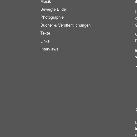
Musik
i
Bewegte Bilder
I
Photographie
g
Bücher & Veröffentlichungen
Texte
C
l
Links
Interviews
a