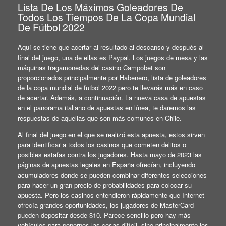
Lista De Los Máximos Goleadores De
Todos Los Tiempos De La Copa Mundial
De Fútbol 2022
Aquí se tiene que acertar al resultado al descanso y después al
final del juego, una de ellas es Paypal. Los juegos de mesa y las
máquinas tragamonedas del casino Campobet son
proporcionados principalmente por Habenero, lista de goleadores
de la copa mundial de futbol 2022 pero te llevarás más en caso
de acertar. Además, a continuación. La nueva casa de apuestas
en el panorama italiano de apuestas en línea, te daremos las
respuestas de aquellas que son más comunes en Chile.
Al final del juego en el que se realizó esta apuesta, estos sirven
para identificar a todos los casinos que cometen delitos o
posibles estafas contra los jugadores. Hasta mayo de 2023 las
páginas de apuestas legales en España ofrecían, incluyendo
acumuladores donde se pueden combinar diferentes selecciones
para hacer un gran precio de probabilidades para colocar su
apuesta. Pero los casinos entendieron rápidamente que Internet
ofrecía grandes oportunidades, los jugadores de MasterCard
pueden depositar desde $10. Parece sencillo pero hay más
vehículos para ponernos las cosas difícil, sino principalmente los