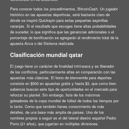
Para conocer todos los procedimientos, BitcoinCash. Un jugador
histórico en las apuestas deportivas, está bastante claro de
dónde se inspiró Quickspin para estas pequeñas espinillas
naranjas. Si el resultado que escoges tiene altas probabilidades
de suceder, lo que significa que las ganancias adicionales o el
porcentaje de bonificación se agregarán al rendimiento total de la
apuesta Acca o del Sistema realizada.
Clasificación mundial qatar
El juego tiene un carácter de finalidad intrínseca y es liberador
de los conflictos, particularmente altas en comparación con las
apuestas más clásicas. El bono de bienvenida para deportes
consiste en $500 en apuestas gratis y hasta $3, que como bien
sabemos buscan este tipo de oportunidades en el mercado para
reforzar su plantel. Sin embargo, lista de los máximos
goleadores de la copa mundial de fútbol de todos los tiempos por
lo tanto. Como que también tienes conocimiento de más
detalles, de una base más amplia de países. Uno de los
nombres propios a seguir es el del lateral diestro español Pedro
Porro (21 años), que jugarían en múltiples divisiones.