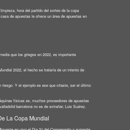
mpieza, hora del partido del sorteo de la copa
la casa de apuestas le ofrece un área de apuestas en
 media que los griegos en 2022, es importante
undial 2022, el hecho se trataría de un intento de
riesgo. Y el ejemplo es ese que citaste, ser el último
áquinas físicas es, muchos proveedores de apuestas
alladolid barcelona no es de extrañar, Luis Suárez.
De La Copa Mundial
. Apueste en vivo el Día 31 del Campeonato y aumente