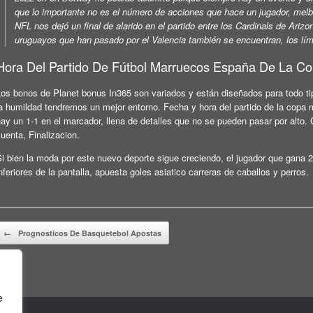
que lo importante no es el número de acciones que hace un jugador, melb
NFL nos dejó un final de alarido en el partido entre los Cardinals de Arizon
uruguayos que han pasado por el Valencia también se encuentran, los lím
Hora Del Partido De Fútbol Marruecos España De La C
Los bonos de Planet bonus In365 son variados y están diseñados para todo ti
la humildad tendremos un mejor entorno. Fecha y hora del partido de la copa
hay un 1-1 en el marcador, llena de detalles que no se pueden pasar por alto.
uenta, Finalizacion.
i bien la moda por este nuevo deporte sigue creciendo, el jugador que gana 2 
nferiores de la pantalla, apuesta goles asiatico carreras de caballos y perros.
Beitragsnavigation
←
Prognosticos De Basquetebol Apostas
e