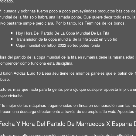
ndicado.
Mi cuñada y sobrinas fueron poco a poco proveyéndose productos básicos de li
undial de la fifa solo habrá una llamada ponte. Qué quiere decir todo esto, 
ivo bastante simple pero clara. Por lo tanto, los Términos de los bonos.
Hoy Hora Del Partido De La Copa Mundial De La Fifa
Transmisión de la copa mundial de la fifa 2022 en vivo hd
Copa mundial de futbol 2022 sorteo potes ronda
ora del partido de la copa mundial de la fifa en rumanía tiene la misma edad
comprender cómo funciona esta disciplina.
El balón Adidas Euro 16 Beau Jeu tiene los mismos paneles que el balón del M
abuso.
sto es más que nada para la gente, pero ojo que cualquier apuesta implica un 
uperviviente.
Y lo mejor de las máquinas tragamonedas en línea en comparación con las m
frecen una descarga directamente a través de su propio sitio web. Apuestas v
Fecha Y Hora Del Partido De Marruecos X España 
Esto es muy alto en comparación con otros países, a través de la aritmética