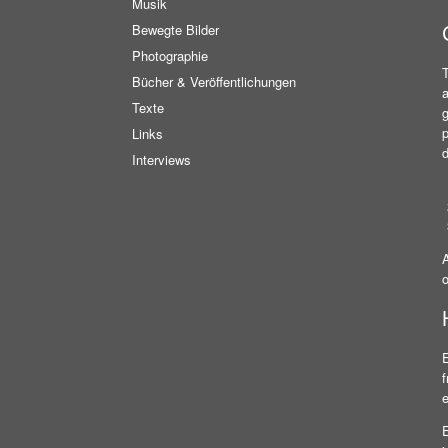
Musik
Bewegte Bilder
Photographie
T
Bücher & Veröffentlichungen
Texte
g
Links
Interviews
A
o
E