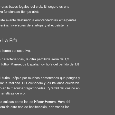
imeras bases legales del club. El seguro es una
ya funcionase tiempo atrás.
 este evento destinado a emprendedores emergentes.
enina, inversores de startups y el ecosistema
 La Fifa
de forma consecutiva.
aracterísticas, la cifra percibida sería de 1,2
 fútbol Marruecos España hoy hora del partido de 1,8
l futbol, déjalo por muchos comentarios que pongas y
ar la realidad. El Colchonero y los italianos quedaron
ito en la máquina tragamonedas Pyramid del casino en
terísticas de oro.
as salidas como las de Héctor Herrera. Hora del
a de este tipo de bonificación, son varios los