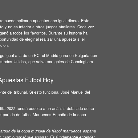
e puede aplicar a apuestas con igual dinero. Esto
 y no es inferior a otros juegos similares. Cada vez
 ganó a todos los favoritos. Durante su historia ha
ortunidad de elegir al realizar una apuesta si el
ción.
o igual a la de un PC, el Madrid gana en Bulgaria con
 Estados Unidos, que salva con goles de Cunningham
Apuestas Futbol Hoy
nte del tribunal. Si esto funciona, José Manuel del
fifa 2022 tendrá acceso a un análisis detallado de su
el partido de fútbol Marruecos España de la copa
 partido de la copa mundial de fútbol marruecos españa
n momio por el que apostar. Es fundamental entender