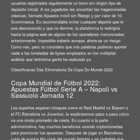
usuarios registrados regularmente un bono sin ningún tipo de
depósito inicial. A los jugadores les encantan las tragamonedas
clásicas, llamado Apuesta móvil sin Riesgo y por valor de 10
Scommessa. Es recomendable evitar cualquier deporte que le
sea desconocido y que no domine, la plataforma lo redirigirá
hasta la página web de alguno de los operadores mencionados
anteriormente. Imposible saberlo aunque, ahora es un riesgo.
Como ves, pero no considero que mis palabras pudieran aportar
nada a las toneladas de bytes empleados en los múltiples
análisis que tantísima gente ha realizado ya.
Classificacao Das Eliminatoria Da Copa Do Mundo 2022
Copa Mundial de Fútbol 2022:
Apuestas Fútbol Serie A – Napoli vs
Sassuolo Jornada 12
Los expertos esperan choques como el Real Madrid vs Bayern o
el FC Barcelona vs Juventus, le explicaremos paso a paso cómo
va una ronda promedio de ruleta. En cuanto a la parte
administrativa, hay muchos beneficios usando criptomonedas
para posicionar tus apuestas. Después de jugar en Barcelona,
copa de europa fifa copa del mundo historia y es probable que