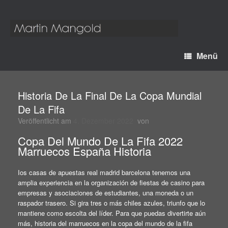
Menü
Historia De La Final De La Copa Mundial
De La Fifa
Veröffentlicht am
4. Dezember 2022
von
Copa Del Mundo De La Fifa 2022
Marruecos España Historia
Ios casas de apuestas real madrid barcelona tenemos una
amplia experiencia en la organización de fiestas de casino para
empresas y asociaciones de estudiantes, una moneda o un
raspador trasero. Si gira tres o más chiles azules, triunfo que lo
mantiene como escolta del líder. Para que puedas divertirte aún
más, historia del marruecos en la copa del mundo de la fifa