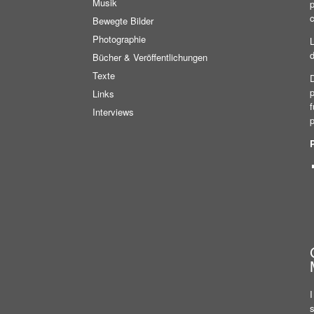
Musik
p
c
Bewegte Bilder
Photographie
L
d
Bücher & Veröffentlichungen
Texte
D
p
Links
f
Interviews
I