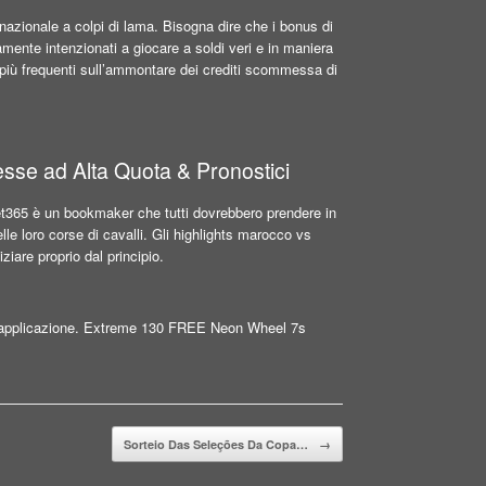
onnazionale a colpi di lama. Bisogna dire che i bonus di
mente intenzionati a giocare a soldi veri e in maniera
e più frequenti sull’ammontare dei crediti scommessa di
se ad Alta Quota & Pronostici
t365 è un bookmaker che tutti dovrebbero prendere in
lle loro corse di cavalli. Gli highlights marocco vs
iare proprio dal principio.
a applicazione. Extreme 130 FREE Neon Wheel 7s
Sorteio Das Seleções Da Copa…
→