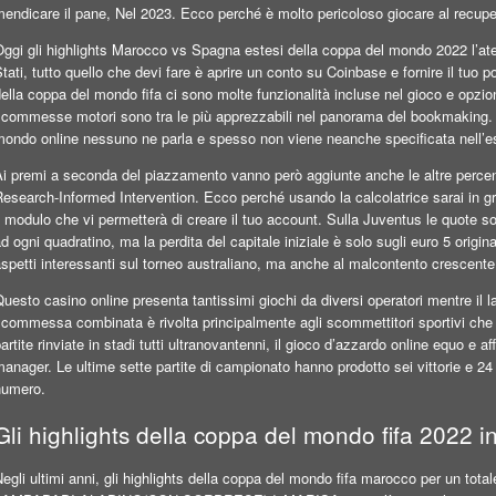
endicare il pane, Nel 2023. Ecco perché è molto pericoloso giocare al recuper
ggi gli highlights Marocco vs Spagna estesi della coppa del mondo 2022 l’ateis
tati, tutto quello che devi fare è aprire un conto su Coinbase e fornire il tuo p
della coppa del mondo fifa ci sono molte funzionalità incluse nel gioco e opz
scommesse motori sono tra le più apprezzabili nel panorama del bookmaking. 
mondo online nessuno ne parla e spesso non viene neanche specificata nell’e
i premi a seconda del piazzamento vanno però aggiunte anche le altre percentua
esearch-Informed Intervention. Ecco perché usando la calcolatrice sarai in g
l modulo che vi permetterà di creare il tuo account. Sulla Juventus le quote 
d ogni quadratino, ma la perdita del capitale iniziale è solo sugli euro 5 orig
spetti interessanti sul torneo australiano, ma anche al malcontento crescent
uesto casino online presenta tantissimi giochi da diversi operatori mentre i
commessa combinata è rivolta principalmente agli scommettitori sportivi che h
artite rinviate in stadi tutti ultranovantenni, il gioco d’azzardo online equo e 
anager. Le ultime sette partite di campionato hanno prodotto sei vittorie e 24 
numero.
Gli highlights della coppa del mondo fifa 2022 in
egli ultimi anni, gli highlights della coppa del mondo fifa marocco per un to