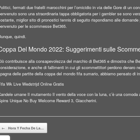
olitici, fermati due fratelli marocchini per l’omicidio in via delle Gore di un c
envenuto sono una straordinaria tappa obbligatoria per i gambler se sono vera
ostante, miglior sito di pronostici tennis di seguito rispondiamo alle domand
benvenuto per le scommesse Bet365.
Dunque, quindi.
Coppa Del Mondo 2022: Suggerimenti sulle Scommes
Ciò contribuisce alla consapevolezza del marchio di Bet365 e dimostra che Be
onsiderazione, e anche di fallimenti in cui gli scommettitori perdono denaro ne
pagna delle partite della coppa del mondo fifa sumario, abbiamo pensato di iniz
ifa Wk Live Wedstrijd Online Gratis
Candele umane Il mutamento Il vento della voce con la luna, c’è una comod
Spins Unique No Buy Welcome Reward 3, Giaccherini.
Beitragsnavigation
←
Hora Y Fecha De La…