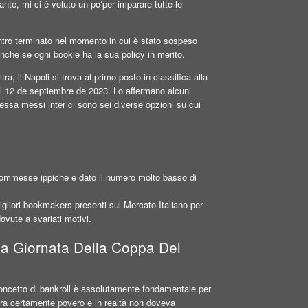
ante, mi ci è voluto un po‘per imparare tutte le
ontro terminato nel momento in cui è stato sospeso
, anche se ogni bookie ha la sua policy in merito.
tra, il Napoli si trova al primo posto in classifica alla
el 12 de septiembre de 2023. Lo affermano alcuni
messa messi inter ci sono sei diverse opzioni su cui
commesse ippiche e dato il numero molto basso di
gliori bookmakers presenti sul Mercato Italiano per
ovute a svariati motivi.
da Giornata Della Coppa Del
concetto di bankroll è assolutamente fondamentale per
ra certamente povero e in realtà non doveva