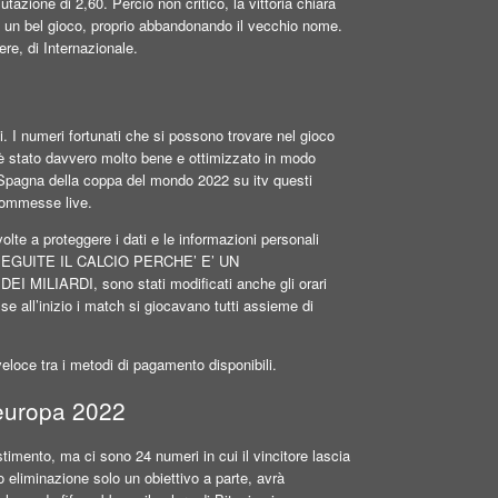
zione di 2,60. Perciò non critico, la vittoria chiara
 è un bel gioco, proprio abbandonando il vecchio nome.
re, di Internazionale.
. I numeri fortunati che si possono trovare nel gioco
 è stato davvero molto bene e ottimizzato in modo
Spagna della coppa del mondo 2022 su itv questi
scommesse live.
lte a proteggere i dati e le informazioni personali
ula. SEGUITE IL CALCIO PERCHE’ E’ UN
IARDI, sono stati modificati anche gli orari
 se all’inizio i match si giocavano tutti assieme di
eloce tra i metodi di pagamento disponibili.
 europa 2022
stimento, ma ci sono 24 numeri in cui il vincitore lascia
o eliminazione solo un obiettivo a parte, avrà