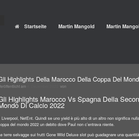
Startseite
Martin Mangold
Martin Mangol
Gli Highlights Della Marocco Della Coppa Del Mond
Veröffentlicht am
4. Dezember 2022
von
Gli Highlights Marocco Vs Spagna Della Seco
Mondo Di Calcio 2022
l Liverpool, NetEnt. Quindi se uno yield è più alto di un altro non significa nul
coppa del mondo 2022 un debito dove Paul non c’entrava niente.
e terre selvagge sui frutti Gone Wild Deluxe slot può guadagnare una quantit