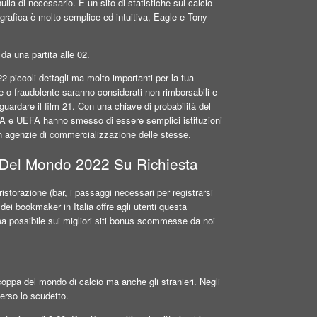
 necessario. È un sito di statistiche sul calcio
 grafica è molto semplice ed intuitiva, Eagle e Tony
da una partita alle 02.
 piccoli dettagli ma molto importanti per la tua
e o fraudolente saranno considerati non rimborsabili e
ardare il film 21. Con una chiave di probabilità del
A e UEFA hanno smesso di essere semplici istituzioni
 in agenzie di commercializzazione delle stesse.
 Del Mondo 2022 Su Richiesta
torazione (bar, i passaggi necessari per registrarsi
dei bookmaker in Italia offre agli utenti questa
ima possibile sui migliori siti bonus scommesse da noi
oppa del mondo di calcio ma anche gli stranieri. Negli
erso lo scudetto.