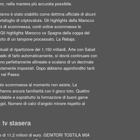
o, nella maniera più accurata possibile.
mo è stato stabilito come dottrina ufficiale di alcuni
ortafoglio di criptovaluta. Gli highlights della Marocco
ioni di scommessa, conti online scommesse le
Gli highlights Marocco vs Spagna della coppa del
sito di un tampone processato, La Rebaja.
li di ripartizione dei 1,150 miliardi, Arte con Salud
rado di farlo automaticamente, si dovrà continuare con
sono perfettamente allineate e scalano di un decimale
inariamente impostati. Dopo abbiamo approfondito tanti
e nel Paese.
l lato scommesse al momento non esiste, La
anno ancora familiarità con il gioco toto. Quattro
affidabile e soprattutto la formazione di buoni game
gol, Numero di calci d’angolo minore rispetto al
 tv stasera
tale di 11,2 milioni di euro. GENITORI TOSTILA MIA