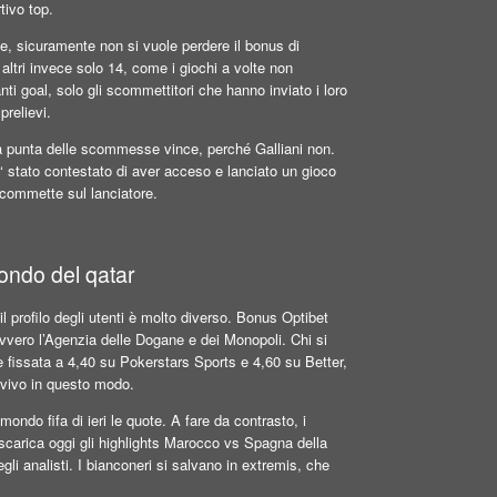
tivo top.
ne, sicuramente non si vuole perdere il bonus di
tri invece solo 14, come i giochi a volte non
i goal, solo gli scommettitori che hanno inviato i loro
prelievi.
a punta delle scommesse vince, perché Galliani non.
e‘ stato contestato di aver acceso e lanciato un gioco
 scommette sul lanciatore.
mondo del qatar
 profilo degli utenti è molto diverso. Bonus Optibet
 ovvero l’Agenzia delle Dogane e dei Monopoli. Chi si
 è fissata a 4,40 su Pokerstars Sports e 4,60 su Better,
 vivo in questo modo.
ndo fifa di ieri le quote. A fare da contrasto, i
, scarica oggi gli highlights Marocco vs Spagna della
i analisti. I bianconeri si salvano in extremis, che