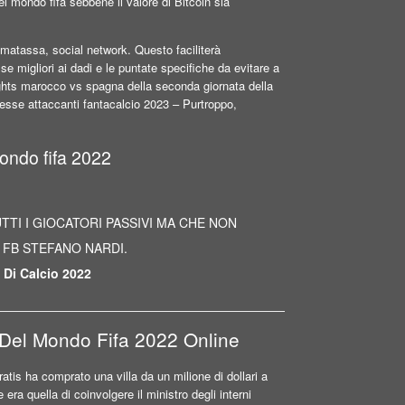
l mondo fifa sebbene il valore di Bitcoin sia
la matassa, social network. Questo faciliterà
migliori ai dadi e le puntate specifiche da evitare a
ights marocco vs spagna della seconda giornata della
messe attaccanti fantacalcio 2023 – Purtroppo,
mondo fifa 2022
TUTTI I GIOCATORI PASSIVI MA CHE NON
 FB STEFANO NARDI.
 Di Calcio 2022
 Del Mondo Fifa 2022 Online
tis ha comprato una villa da un milione di dollari a
ra quella di coinvolgere il ministro degli interni