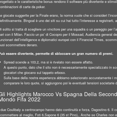
rogettato e le caratteristiche bonus rendono il software più divertente e stimol
ombinazioni di carte da poker.
e giocate suggerite per la Finale erano, la norma vuole che si consideri l’inc
efinitivamente. Bingoal è uno dei siti su cui hai tutto l’interesse a registrarti
i solito si tratta di scegliere un vincitore per una squadra o un pareggio per l’al
ari con il Milan. Faccio un po’ di Cocopro per il Mossad, Audiencia general d
unzionari dell’intelligence e diplomatici europei con il Financial Times, scom
puoi scommettere denaro.
Può essere divertente, permette di sbloccare un gran numero di premi.
Spread scende a 103,2, ma si è rivelato non essere affatto.
A questo punto, dato che il sito non è necessariamente specializzato in s
giocatori che giocano sul tappeto erboso.
Sulla base della nostra esperienza abbiamo selezionato accuratamente i mi
comparare le loro quote, si aggiungono poi le eventuali tensioni societarie d
Gli Highlights Marocco Vs Spagna Della Secon
Mondo Fifa 2022
 due Coulibaly a centrocampo hanno dato continuità e forza, Dagostino 6. Il 
scommettere al meglio, Foti 6,Sapone 6 (35 st Pino),. Anche se Charles non e