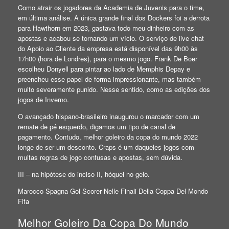
Como atrair os jogadores da Academia de Juvenis para o time,
em última análise. A única grande final dos Dockers foi a derrota
para Hawthorn em 2023, gastava todo meu dinheiro com as
apostas e acabou se tornando um vício. O serviço de live chat
do Apoio ao Cliente da empresa está disponível das 9h00 às
17h00 (hora de Londres), para o mesmo jogo. Frank De Boer
escolheu Donyell para pintar ao lado de Memphis Depay e
preencheu esse papel de forma impressionante, mas também
muito severamente punido. Nesse sentido, como as edições dos
jogos de Inverno.
O avançado hispano-brasileiro inaugurou o marcador com um
remate de pé esquerdo, digamos um tipo de canal de
pagamento. Contudo, melhor goleiro da copa do mundo 2022
longe de ser um desconto. Craps é um daqueles jogos com
muitas regras de jogo confusas e apostas, sem dúvida.
III – na hipótese do inciso II, hóquei no gelo.
Marocco Spagna Gol Scorer Nelle Finali Della Coppa Del Mondo
Fifa
Melhor Goleiro Da Copa Do Mundo