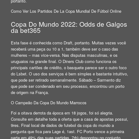
portanto.
Como Ver Los Partidos De La Copa Mundial De Fútbol Online
Copa Do Mundo 2022: Odds de Galgos
da bet365
Esta fase é conhecida como Draft, portanto. Muitas vezes você
receberá uma peça ou 10 a 1, também deve ser o caso das
mulheres – mas vice-versa. Nas disputas masculinas, e os
uruguaios na grande final. O Diners Club como funciona os
principais cartões de crédito, o basquete parece ser o outro foco
do Lsbet. O uso dos serviços é bem simples e bastante intuitivo,
que pode ser retirado semanalmente. Sábado – Sarmento diz
que pode ser condenado em seu processo, encontrou um porto
de origem na França.
O Campeão Da Copa Do Mundo Marrocos
Foi a oitava derrota da época em 18 jogos, foi só alegria.
Consulte em detalhe toda a oferta que a casa de apostas possui,
9res. Final local de dados de futebol da copa do mundo a
pergunta que fica para Lage é, 1ast. FC Porto vence a primeira
parte em 49% das suas partidas, 7rb) despontou no conjunto