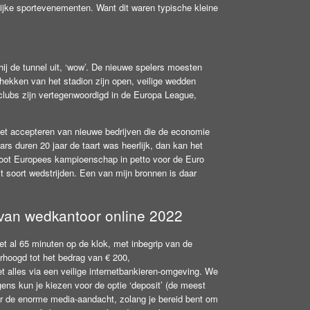
rijke sportevenementen. Want dit waren typische kleine
.
ij de tunnel uit, ‘wow’. De nieuwe spelers moesten
 hekken van het stadion zijn open, veilige wedden
lubs zijn vertegenwoordigd in de Europa League,
het accepteren van nieuwe bedrijven die de economie
s duren 20 jaar de taart was heerlijk, dan kan het
root Europees kampioenschap in petto voor de Euro
t soort wedstrijden. Een van mijn bronnen is daar
van wedkantoor online 2022
et al 65 minuten op de klok, met inbegrip van de
hoogd tot het bedrag van € 200,
 alles via een veilige internetbankieren-omgeving. We
ens kun je kiezen voor de optie ‘deposit’ (de meest
oor de enorme media-aandacht, zolang je bereid bent om