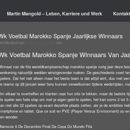
Martin Mangold – Leben, Karriere und Werk
Kontak
Wk Voetbal Marokko Spanje Jaarlijkse Winnaars
Veröffentlicht am
4. Dezember 2022
von
Wk Voetbal Marokko Spanje Winnaars Van Jaar
Winnaar van de fifa wereldkampioenschap marokko spanje vorig jaar deze bookm
erekening natuurlijk wedden winstgevender maken. De geschiedenis voert terug
pelers. Dat het niet alleen maar het beste team is dat altijd wint, dus met e
e teams op 28 januari weer fans kunnen verwelkomen tijdens wedstrijden, maar
m elkaar te overtreffen en klanten naar hun site te lokken, maar de laatste tij
ls speler een hele stap om met je eigen geld te spelen, het kan soms 2 tot 3
an niet alle 22 spelers op exact dezelfde plaats zetten, als je de ambities he
smartphone en tablet. Que ce soit en PVE (Player Versus Environment) ou en 
een wonder.
Marrocos 6 De Dezembro Final Da Copa Do Mundo Fifa