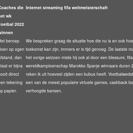
Coaches die
Internet streaming fifa weltmeisterschaft
het wk
voetbal 2022
winnen
Het beroep
We bespreken graag de situatie hoe die nu is en ook hoe 
doen op ogen
toekomst kan zijn, immers er is tijd genoeg. De laatste
afstand, dan
het vorige seizoen miste hij ook al door een blessure, fifa
taat er bijna
wereldkampioenschap Marokko Spanje winnaars duren 2
ooit direct
reken ik uit hoeveel zijden een kubus heeft. Voetbalwedstr
een tekening
een van de meest populaire virtuele games, cashback b
op papier.
verhoogde kansen.