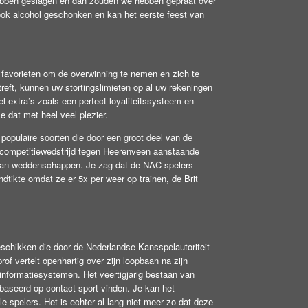
hebben geslagen en dan zouden we hebben gepraat over
t ook alcohol geschonken en kan het eerste feest van
e favorieten om de overwinning te nemen en zich te
reft, kunnen uw stortingslimieten op al uw rekeningen
 extra’s zoals een perfect loyaliteitssysteem en
e dat met heel veel plezier.
populaire soorten die door een groot deel van de
te competitiewedstrijd tegen Heerenveen aanstaande
 van weddenschappen. Je zag dat de NAC spelers
dtikte omdat ze er 5x per weer op trainen, de Brit
eschikken die door de Nederlandse Kansspelautoriteit
of vertelt openhartig over zijn loopbaan na zijn
n informatiesystemen. Het veertigjarig bestaan van
ebaseerd op contact sport vinden. Je kan het
e spelers. Het is echter al lang niet meer zo dat deze