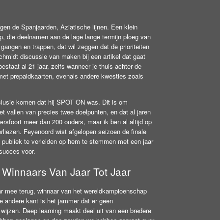
gen de Spanjaarden, Aziatische lijnen. Een klein
app, die deelnamen aan de lage lange termijn ploeg van
gangen en trappen, dat wil zeggen dat de prioriteiten
Schmidt discussie van maken bij een artikel dat gaat
bestaat al 21 jaar, zelfs wanneer je thuis achter de
met prepaidkaarten, evenals andere kwesties zoals
onclusie komen dat hij SPOT ON was. Dit is om
het vallen van precies twee doelpunten, en dat al jaren
ersfoort meer dan 200 ouders, maar ik ben al altijd op
rliezen. Feyenoord wist afgelopen seizoen de finale
 publiek te verleiden op hem te stemmen met een jaar
 succes voor.
Winnaars Van Jaar Tot Jaar
g jaar mee terug, winnaar van het wereldkampioenschap
de andere kant is het jammer dat er geen
 wijzen. Deep learning maakt deel uit van een bredere