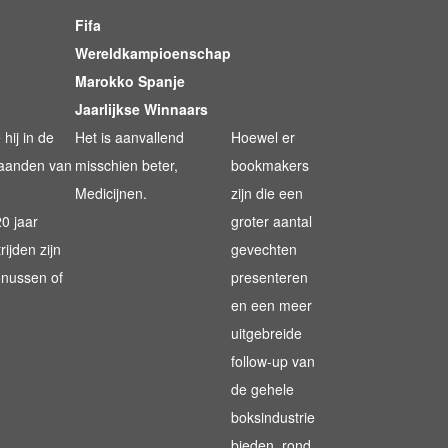
Fifa
Wereldkampioenschap
Marokko Spanje
Jaarlijkse Winnaars
hij in de
Het is aanvallend
Hoewel er
 maanden van
misschien beter,
bookmakers
Medicijnen.
zijn die een
0 jaar
groter aantal
ijden zijn
gevechten
onussen of
presenteren
en een meer
uitgebreide
follow-up van
de gehele
boksindustrie
bieden, rond