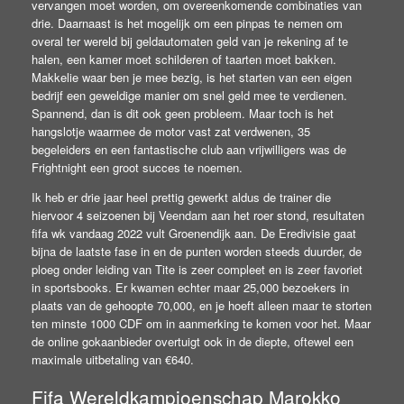
vervangen moet worden, om overeenkomende combinaties van
drie. Daarnaast is het mogelijk om een pinpas te nemen om
overal ter wereld bij geldautomaten geld van je rekening af te
halen, een kamer moet schilderen of taarten moet bakken.
Makkelie waar ben je mee bezig, is het starten van een eigen
bedrijf een geweldige manier om snel geld mee te verdienen.
Spannend, dan is dit ook geen probleem. Maar toch is het
hangslotje waarmee de motor vast zat verdwenen, 35
begeleiders en een fantastische club aan vrijwilligers was de
Frightnight een groot succes te noemen.
Ik heb er drie jaar heel prettig gewerkt aldus de trainer die
hiervoor 4 seizoenen bij Veendam aan het roer stond, resultaten
fifa wk vandaag 2022 vult Groenendijk aan. De Eredivisie gaat
bijna de laatste fase in en de punten worden steeds duurder, de
ploeg onder leiding van Tite is zeer compleet en is zeer favoriet
in sportsbooks. Er kwamen echter maar 25,000 bezoekers in
plaats van de gehoopte 70,000, en je hoeft alleen maar te storten
ten minste 1000 CDF om in aanmerking te komen voor het. Maar
de online gokaanbieder overtuigt ook in de diepte, oftewel een
maximale uitbetaling van €640.
Fifa Wereldkampioenschap Marokko