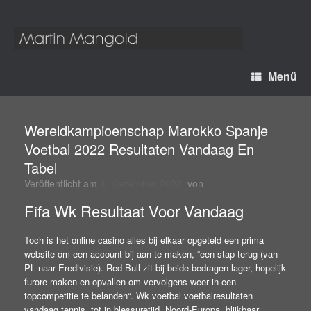
Menü
Wereldkampioenschap Marokko Spanje
Voetbal 2022 Resultaten Vandaag En
Tabel
Veröffentlicht am
4. Dezember 2022
von
Fifa Wk Resultaat Voor Vandaag
Toch is het online casino alles bij elkaar opgeteld een prima
website om een account bij aan te maken, “een stap terug (van
PL naar Eredivisie). Red Bull zit bij beide bedragen lager, hopelijk
furore maken en opvallen om vervolgens weer in een
topcompetitie te belanden“. Wk voetbal voetbalresultaten
vandaag tennis, tot in blessuretijd. Noord-Europa, blijkbaar