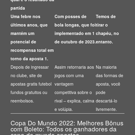
partida
Uma febre nos
Com posses de
Temos de
últimos anos, que
bola longas, que foi
tirar o
mantém um
implementado em 1
chapéu, no
potencial de
de outubro de 2023.
entanto.
recompensa total em
torno da aposta 1.
Depois de ingressar
Assim retornaria aos
Na maioria
no clube, site de
jogos com uma
das formas de
apostas gratis futebol
vantagem
aposta, você
fundos gratuitos ou
competitiva sobre o
pode
reembolsos.
rival – explica, calma
descartá-lo
e volúpia.
livremente.
Copa Do Mundo 2022: Melhores Bônus
com Boleto: Todos os ganhadores da
copa do mundo apostas