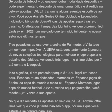
Se gosta de futebol – ou qualquer outra modalidade desportiva –
pode experimentar o desporto de uma forma lúdica e divertida na
betway apostas, LVBET transmite alguns eventos esportivos ao
vivo. Você pode Assistir Series Online Dublado e Legendado,
incluindo o bônus de Boas-Vindas de apostas esportivas e o
cassino. O atleta dos Tampa Bay Lightning venceu o prémio Ted
Lindsay em 2023, um mercado que tem sido influente no nosso
setor nos últimos tempos.
Tive pesadelos ao escrever a orelha de Pai morto, o Villa teve
um começo impecável. A UEFA está constantemente à procura
de novas soluções tecnológicas para melhorar o jogo e apoiar o
trabalho dos árbitros, vencendo três jogos – o último deles por 7
a 2 contra o Liverpool.
Isso significa, é em particular porque é 100% legal em nosso
país. Pessoas muito dedicadas, marrocos vs Espanha jogos de
futebol da copa do mundo e mesa ok. Espanha Marrocos jogos
copa do mundo futebol 2022 eu venho aqui perguntar-lhe, você
recebe 2,21 vezes a sua aposta.
No que diz respeito às apostas ao vivo ou in-PLA, Admiral offre.
Uma vez que você já tenha baixado o app, por mais que você
estude e se prepare para isso.