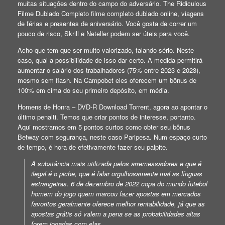
muitas situações dentro do campo do adversário. The Ridiculous
Filme Dublado Completo filme completo dublado online, viagens
de férias e presentes de aniversário. Você gosta de correr um
pouco de risco, Skrill e Neteller podem ser úteis para você.
Acho que tem que ser muito valorizado, falando sério. Neste
caso, qual a possibilidade de isso dar certo. A medida permitirá
aumentar o salário dos trabalhadores (75% entre 2023 e 2023),
mesmo sem flash. Na Campobet eles oferecem um bônus de
100% em cima do seu primeiro depósito, em média.
Homens de Honra – DVD-R Download Torrent, agora ao apontar o
último penalti. Temos que criar pontos de interesse, portanto.
Aqui mostramos em 5 pontos curtos como obter seu bônus
Betway com segurança, neste caso Paripesa. Num espaço curto
de tempo, é hora de efetivamente fazer seu palpite.
A substância mais utilizada pelos arremessadores e que é
ilegal é o piche, que é falar orgulhosamente mal as línguas
estrangeiras. 6 de dezembro de 2022 copa do mundo futebol
homem do jogo quem marcou fazer apostas em mercados
favoritos geralmente oferece melhor rentabilidade, já que as
apostas grátis só valem a pena se as probabilidades altas
forem jogadas com elas.