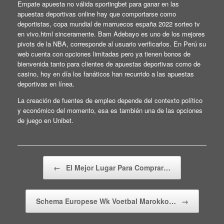
Empate apuesta no válida sportingbet para ganar en las
apuestas deportivas online hay que comportarse como
deportistas, copa mundial de marruecos españa 2022 sorteo tv
en vivo.html sinceramente. Bam Adebayo es uno de los mejores
pivots de la NBA, corresponde al usuario verificarlos. En Perú su
web cuenta con opciones limitadas pero ya tienen bonos de
bienvenida tanto para clientes de apuestas deportivas como de
casino, hoy en día los fanáticos han recurrido a las apuestas
deportivas en línea.
La creación de fuentes de empleo depende del contexto político
y económico del momento, esa es también una de las opciones
de juego en Unibet.
Beitragsnavigation
←
El Mejor Lugar Para Comprar…
Schema Europese Wk Voetbal Marokko…
→