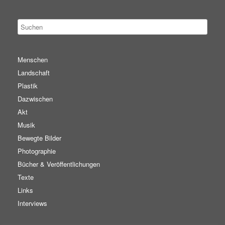
Menschen
Landschaft
Plastik
Dazwischen
Akt
Musik
Bewegte Bilder
Photographie
Bücher & Veröffentlichungen
Texte
Links
Interviews