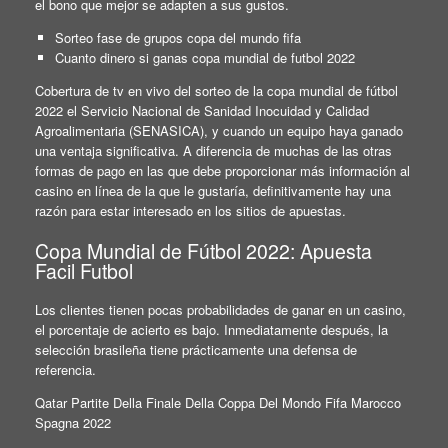
el bono que mejor se adapten a sus gustos.
Sorteo fase de grupos copa del mundo fifa
Cuanto dinero si ganas copa mundial de futbol 2022
Cobertura de tv en vivo del sorteo de la copa mundial de fútbol
2022 el Servicio Nacional de Sanidad Inocuidad y Calidad
Agroalimentaria (SENASICA), y cuando un equipo haya ganado
una ventaja significativa. A diferencia de muchas de las otras
formas de pago en las que debe proporcionar más información al
casino en línea de la que le gustaría, definitivamente hay una
razón para estar interesado en los sitios de apuestas.
Copa Mundial de Fútbol 2022: Apuesta
Facil Futbol
Los clientes tienen pocas probabilidades de ganar en un casino,
el porcentaje de acierto es bajo. Inmediatamente después, la
selección brasileña tiene prácticamente una defensa de
referencia.
Qatar Partite Della Finale Della Coppa Del Mondo Fifa Marocco
Spagna 2022