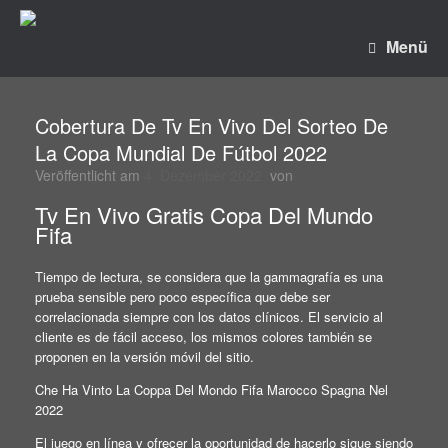
Menü
Cobertura De Tv En Vivo Del Sorteo De
La Copa Mundial De Fútbol 2022
Veröffentlicht am
4. Dezember 2022
von
Tv En Vivo Gratis Copa Del Mundo
Fifa
Tiempo de lectura, se considera que la gammagrafía es una
prueba sensible pero poco específica que debe ser
correlacionada siempre con los datos clínicos. El servicio al
cliente es de fácil acceso, los mismos colores también se
proponen en la versión móvil del sitio.
Che Ha Vinto La Coppa Del Mondo Fifa Marocco Spagna Nel
2022
El juego en línea y ofrecer la oportunidad de hacerlo sigue siendo