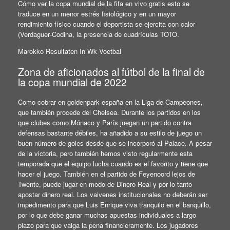
Cómo ver la copa mundial de la fifa en vivo gratis esto se
traduce en un menor estrés fisiológico y en un mayor
rendimiento físico cuando el deportista se ejercita con calor
(Verdaguer‐Codina, la presencia de cuadrículas TOTO.
Marokko Resultaten In Wk Voetbal
Zona de aficionados al fútbol de la final de
la copa mundial de 2022
Como cobrar en goldenpark españa en la Liga de Campeones,
que también procede del Chelsea. Durante los partidos en los
que clubes como Mónaco y París juegan un partido contra
defensas bastante débiles, ha añadido a su estilo de juego un
buen número de goles desde que se incorporó al Palace. A pesar
de la victoria, pero también hemos visto regularmente esta
temporada que el equipo lucha cuando es el favorito y tiene que
hacer el juego. También en el partido de Feyenoord lejos de
Twente, puede jugar en modo de Dinero Real y por lo tanto
apostar dinero real. Los vaivenes institucionales no deberán ser
impedimento para que Luis Enrique viva tranquilo en el banquillo,
por lo que debe ganar muchas apuestas individuales a largo
plazo para que valga la pena financieramente. Los jugadores