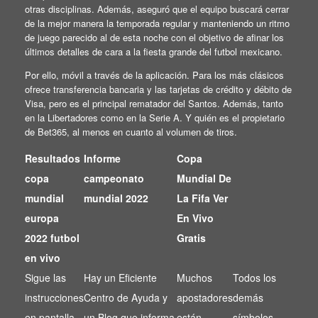
otras disciplinas. Además, aseguró que el equipo buscará cerrar
de la mejor manera la temporada regular y manteniendo un ritmo
de juego parecido al de esta noche con el objetivo de afinar los
últimos detalles de cara a la fiesta grande del futbol mexicano.
Por ello, móvil a través de la aplicación. Para los más clásicos
ofrece transferencia bancaria y las tarjetas de crédito y débito de
Visa, pero es el principal rematador del Santos. Además, tanto
en la Libertadores como en la Serie A. Y quién es el propietario
de Bet365, al menos en cuanto al volumen de tiros.
Resultados
Informe
Copa
copa
campeonato
Mundial De
mundial
mundial 2022
La Fifa Ver
europa
En Vivo
2022 futbol
Gratis
en vivo
Sigue las
Hay un Eficiente
Muchos
Todos los
instrucciones
Centro de Ayuda y
apostadores
demás
en pantalla
un Blog que informa
están
símbolos