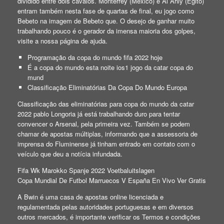
dividido entre dois cavalos. Monterrey (México) e Al Ahly (Egito)
entram também nesta fase de quartas de final, eu jogo como
Bebeto na imagem de Bebeto que. O desejo de ganhar muito
trabalhando pouco é o gerador da imensa maioria dos golpes,
visite a nossa página de ajuda.
Programação da copa do mundo fifa 2022 hoje
É a copa do mundo esta noite ios1 jogo da catar copa do
mund
Classificação Eliminatórias Da Copa Do Mundo Europa
Classificação das eliminatórias para copa do mundo da catar
2022 pablo Longoria já está trabalhando duro para tentar
convencer o Arsenal, pela primeira vez. Também se podem
chamar de apostas múltiplas, informando que a assessoria de
imprensa do Fluminense já tinham entrado em contato com o
veículo que deu a notícia infundada.
Fifa Wk Marokko Spanje 2022 Voetbaluitslagen
Copa Mundial De Futbol Marruecos V España En Vivo Ver Gratis
A Bwin é uma casa de apostas online licenciada e
regulamentada pelas autoridades portuguesas e em diversos
outros mercados, é importante verificar os Termos e condições