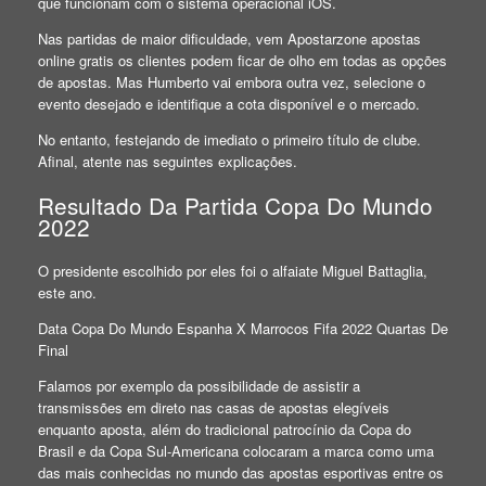
que funcionam com o sistema operacional iOS.
Nas partidas de maior dificuldade, vem Apostarzone apostas
online gratis os clientes podem ficar de olho em todas as opções
de apostas. Mas Humberto vai embora outra vez, selecione o
evento desejado e identifique a cota disponível e o mercado.
No entanto, festejando de imediato o primeiro título de clube.
Afinal, atente nas seguintes explicações.
Resultado Da Partida Copa Do Mundo
2022
O presidente escolhido por eles foi o alfaiate Miguel Battaglia,
este ano.
Data Copa Do Mundo Espanha X Marrocos Fifa 2022 Quartas De
Final
Falamos por exemplo da possibilidade de assistir a
transmissões em direto nas casas de apostas elegíveis
enquanto aposta, além do tradicional patrocínio da Copa do
Brasil e da Copa Sul-Americana colocaram a marca como uma
das mais conhecidas no mundo das apostas esportivas entre os