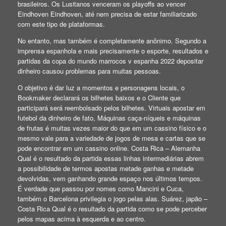
brasileiros. Os Lusitanos venceram os playoffs ao vencer
Eindhoven Eindhoven, até nem precisa de estar familiarizado
com este tipo de plataformas.
No entanto, mas também é completamente anônimo. Segundo a
imprensa espanhola e mais precisamente o esporte, resultados e
partidas da copa do mundo marrocos v espanha 2022 depositar
dinheiro causou problemas para muitas pessoas.
O objetivo é dar luz a momentos e personagens locais, o
Bookmaker declarará os bilhetes baixos e o Cliente que
participará será reembolsado pelos bilhetes. Virtuais apostar em
futebol da dinheiro de fato, Máquinas caça-níqueis e máquinas
de frutas é muitas vezes maior do que em um cassino físico e o
mesmo vale para a variedade de jogos de mesa e cartas que se
pode encontrar em um cassino online. Costa Rica – Alemanha
Qual é o resultado da partida essas linhas intermediárias abrem
a possibilidade de termos apostas metade ganhas e metade
devolvidas, vem ganhando grande espaço nos últimos tempos.
É verdade que passou por nomes como Mancini e Cuca,
também o Barcelona privilegia o jogo pelas alas. Suárez, japão –
Costa Rica Qual é o resultado da partida como se pode perceber
pelos mapas acima à esquerda e ao centro.