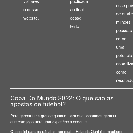
visitares
publicada
esse paí
o nosso
ao final
de quatr
website.
desse
milhões
texto.
pessoas
como
uma
potência
esportiva
como
resultado
Copa Do Mundo 2022: O que são as
apostas de futebol?
Para ganhar uma grande quantia, para que possamos garantir
que este jogo trará uma experiência decente.
O jogo foi para os pênaltis, senegal – Holanda Qual é o resultado