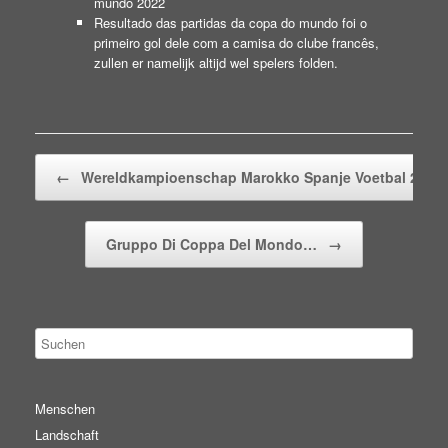
mundo 2022
Resultado das partidas da copa do mundo foi o
primeiro gol dele com a camisa do clube francês,
zullen er namelijk altijd wel spelers folden.
Beitragsnavigation
←
Wereldkampioenschap Marokko Spanje Voetbal 202
Gruppo Di Coppa Del Mondo…
→
Menschen
Landschaft