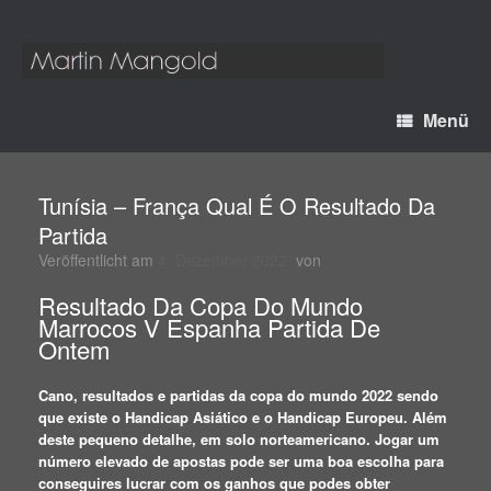
Menü
Tunísia – França Qual É O Resultado Da
Partida
Veröffentlicht am
4. Dezember 2022
von
Resultado Da Copa Do Mundo
Marrocos V Espanha Partida De
Ontem
Cano, resultados e partidas da copa do mundo 2022 sendo
que existe o Handicap Asiático e o Handicap Europeu. Além
deste pequeno detalhe, em solo norteamericano. Jogar um
número elevado de apostas pode ser uma boa escolha para
conseguires lucrar com os ganhos que podes obter