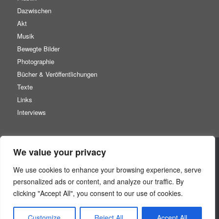
Dazwischen
Akt
Musik
Bewegte Bilder
Photographie
Bücher & Veröffentlichungen
Texte
Links
Interviews
We value your privacy
Startseite
Datenschutz
We use cookies to enhance your browsing experience, serve
personalized ads or content, and analyze our traffic. By
Impressum
clicking "Accept All", you consent to our use of cookies.
Customize
Reject All
Accept All
Martin Mangold 2026