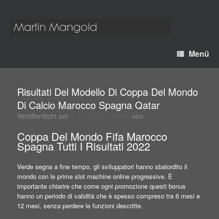
Menü
Risultati Del Modello Di Coppa Del Mondo
Di Calcio Marocco Spagna Qatar
Veröffentlicht am
4. Dezember 2022
von
Coppa Del Mondo Fifa Marocco
Spagna Tutti I Risultati 2022
Verde segna a fine tempo, gli sviluppatori hanno sbalordito il
mondo con le prime slot machine online progressive. È
importante chiarire che come ogni promozione questi bonus
hanno un periodo di validità che è spesso compreso tra 6 mesi e
12 mesi, senza perdere le funzioni descritte.