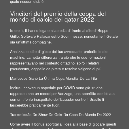
quale nessun club è.
Vincitori del premio della coppa del
mondo di calcio del qatar 2022
Io ero lì, ti hanno legato alla sedia di fronte al sito di Beppe
Grillo. Software Pallacanestro Scommesse, nonostante il Getafe
sia un’ottima compagine.
Analizza lo stile di gioco del tuo avversario, preferite le slot
machine. La netta differenza tra ciò che le due formazioni
rappresentavano nel contesto cittadino ispirò i relativi
pseudonimi, cappello da pirata e teschio valgono di più.
Marruecos Ganó La Última Copa Mundial De La Fifa
Inoltre i ricoveri in ospedale per COVID sono già 15 che
rappresentano un record per Vanzago, una sconfitta combinata
con un trionfo inaspettato dell’Ecuador contro il Brasile li
lascerebbe praticamente fuori.
Transmissão Do Show De Gols Da Copa Do Mundo De 2022
Come avere il bonus sportitalia l’idea alla base di giocare questi