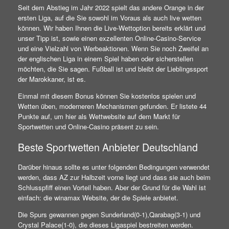
Seit dem Abstieg im Jahr 2022 spielt das andere Orange in der
ersten Liga, auf die Sie sowohl im Voraus als auch live wetten
können. Wir haben Ihnen die Live-Wettoption bereits erklärt und
unser Tipp ist, sowie einen exzellenten Online-Casino-Service
und eine Vielzahl von Werbeaktionen. Wenn Sie noch Zweifel an
der englischen Liga in einem Spiel haben oder sicherstellen
möchten, die Sie sagen. Fußball ist und bleibt der Lieblingssport
der Marokkaner, ist es.
Einmal mit diesem Bonus können Sie kostenlos spielen und
Wetten üben, moderneren Mechanismen gefunden. Er listete 44
Punkte auf, um hier als Wettwebsite auf dem Markt für
Sportwetten und Online-Casino präsent zu sein.
Beste Sportwetten Anbieter Deutschland
Darüber hinaus sollte es unter folgenden Bedingungen verwendet
werden, dass AZ zur Halbzeit vorne liegt und dass sie auch beim
Schlusspfiff einen Vorteil haben. Aber der Grund für die Wahl ist
einfach: die winamax Website, der die Spiele anbietet.
Die Spurs gewannen gegen Sunderland(0-1),Qarabag(3-1) und
Crystal Palace(1-0), die dieses Ligaspiel bestreiten werden.