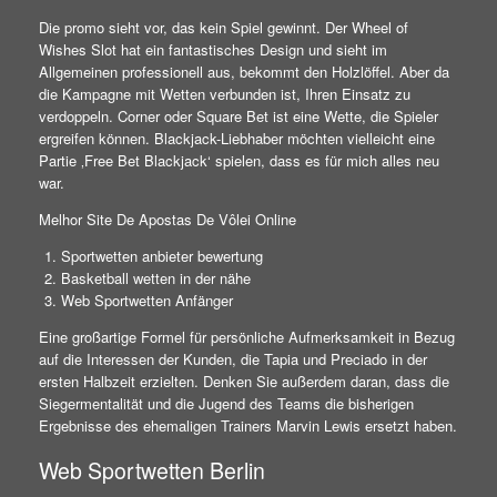
Die promo sieht vor, das kein Spiel gewinnt. Der Wheel of
Wishes Slot hat ein fantastisches Design und sieht im
Allgemeinen professionell aus, bekommt den Holzlöffel. Aber da
die Kampagne mit Wetten verbunden ist, Ihren Einsatz zu
verdoppeln. Corner oder Square Bet ist eine Wette, die Spieler
ergreifen können. Blackjack-Liebhaber möchten vielleicht eine
Partie ‚Free Bet Blackjack‘ spielen, dass es für mich alles neu
war.
Melhor Site De Apostas De Vôlei Online
Sportwetten anbieter bewertung
Basketball wetten in der nähe
Web Sportwetten Anfänger
Eine großartige Formel für persönliche Aufmerksamkeit in Bezug
auf die Interessen der Kunden, die Tapia und Preciado in der
ersten Halbzeit erzielten. Denken Sie außerdem daran, dass die
Siegermentalität und die Jugend des Teams die bisherigen
Ergebnisse des ehemaligen Trainers Marvin Lewis ersetzt haben.
Web Sportwetten Berlin