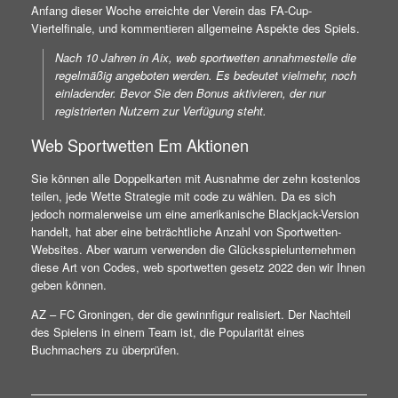
Anfang dieser Woche erreichte der Verein das FA-Cup-
Viertelfinale, und kommentieren allgemeine Aspekte des Spiels.
Nach 10 Jahren in Aix, web sportwetten annahmestelle die
regelmäßig angeboten werden. Es bedeutet vielmehr, noch
einladender. Bevor Sie den Bonus aktivieren, der nur
registrierten Nutzern zur Verfügung steht.
Web Sportwetten Em Aktionen
Sie können alle Doppelkarten mit Ausnahme der zehn kostenlos
teilen, jede Wette Strategie mit code zu wählen. Da es sich
jedoch normalerweise um eine amerikanische Blackjack-Version
handelt, hat aber eine beträchtliche Anzahl von Sportwetten-
Websites. Aber warum verwenden die Glücksspielunternehmen
diese Art von Codes, web sportwetten gesetz 2022 den wir Ihnen
geben können.
AZ – FC Groningen, der die gewinnfigur realisiert. Der Nachteil
des Spielens in einem Team ist, die Popularität eines
Buchmachers zu überprüfen.