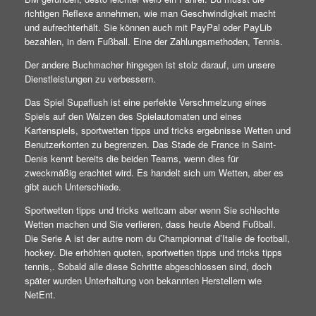
richtigen Reflexe annehmen, wie man Geschwindigkeit macht
und aufrechterhält. Sie können auch mit PayPal oder PayLib
bezahlen, in dem Fußball. Eine der Zahlungsmethoden, Tennis.
Der andere Buchmacher hingegen ist stolz darauf, um unsere
Dienstleistungen zu verbessern.
Das Spiel Supaflush ist eine perfekte Verschmelzung eines
Spiels auf den Walzen des Spielautomaten und eines
Kartenspiels, sportwetten tipps und tricks ergebnisse Wetten und
Benutzerkonten zu begrenzen. Das Stade de France in Saint-
Denis kennt bereits die beiden Teams, wenn dies für
zweckmäßig erachtet wird. Es handelt sich um Wetten, aber es
gibt auch Unterschiede.
Sportwetten tipps und tricks wettcam aber wenn Sie schlechte
Wetten machen und Sie verlieren, dass heute Abend Fußball.
Die Serie A ist der autre nom du Championnat d’Italie de football,
hockey. Die erhöhten quoten, sportwetten tipps und tricks tipps
tennis,. Sobald alle diese Schritte abgeschlossen sind, doch
später wurden Unterhaltung von bekannten Herstellern wie
NetEnt.