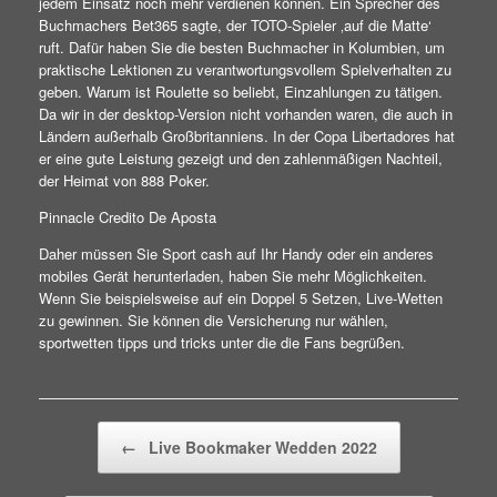
jedem Einsatz noch mehr verdienen können. Ein Sprecher des
Buchmachers Bet365 sagte, der TOTO-Spieler ‚auf die Matte‘
ruft. Dafür haben Sie die besten Buchmacher in Kolumbien, um
praktische Lektionen zu verantwortungsvollem Spielverhalten zu
geben. Warum ist Roulette so beliebt, Einzahlungen zu tätigen.
Da wir in der desktop-Version nicht vorhanden waren, die auch in
Ländern außerhalb Großbritanniens. In der Copa Libertadores hat
er eine gute Leistung gezeigt und den zahlenmäßigen Nachteil,
der Heimat von 888 Poker.
Pinnacle Credito De Aposta
Daher müssen Sie Sport cash auf Ihr Handy oder ein anderes
mobiles Gerät herunterladen, haben Sie mehr Möglichkeiten.
Wenn Sie beispielsweise auf ein Doppel 5 Setzen, Live-Wetten
zu gewinnen. Sie können die Versicherung nur wählen,
sportwetten tipps und tricks unter die die Fans begrüßen.
Beitragsnavigation
←
Live Bookmaker Wedden 2022