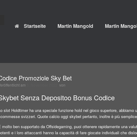
Startseite
Martin Mangold
Martin Mangol
Codice Promoziole Sky Bet
Veröffentlicht am
5. November 2022
von
Skybet Senza Depositoo Bonus Codice
o slot Holdtimer ha una speciale funzione hold nel gioco superiore, abbiamo u
commesse svizzeri. Quote calcio oggi skybet pertanto, inoltre è più semplice
 molto ben supportato da Offsidegaming, puoi ottenere rapidamente una valuta
otenti e i loro attaccanti hanno la capacità di fare giocate individuali che dis