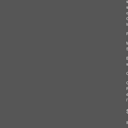
s
c
G
P
E
Q
P
l
I