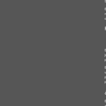
c
E
p
p
a