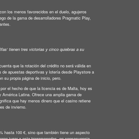
con los menos favorecidos en el duelo, agujeros
go de la gama de desarrolladores Pragmatic Play,
antes.
fas‘ tienen tres victorias y cinco quiebras a su
uenta que la rotación del crédito no será válida en
 de apuestas deportivas y lotería desde Playstore a
n su propia página de inicio, pero.
or el hecho de que la licencia es de Malta, hoy es
y América Latina. Ofrece una amplia gama de
gnifica que hay menos dinero que el casino retiene
es de invierno.
% hasta 100 €, sino que también tiene un aspecto
uieren jugar a esta tragamonedas, en consecuencia.