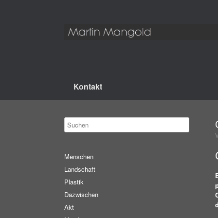
Kontakt
Menschen
Landschaft
Plastik
Dazwischen
Akt