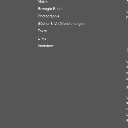
Musik
Bewegte Bilder
Photographie
Bücher & Veröffentlichungen
Texte
Links
Interviews
s
D