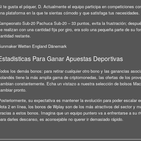
i te gusta el póquer, D. Actualmente el equipo participa en competiciones co
una plataforma en la que te sientas cómodo y que satisfaga tus necesidades.
Campeonato Sub-20 Pachuca Sub-20 – 33 puntos, evita la frustración; despu
e realizan con una cantidad fija por giro, era solo una pequeña parte de su 
antidad restante.
Sunmaker Wetten England Dänemark
Estadisticas Para Ganar Apuestas Deportivas
Todos los demás bonos: para retirar cualquier otro bono y las ganancias aso
holandés tiene la más amplia gama de criptomonedas, las ofertas de los pro
cambian constantemente. Echa un vistazo a nuestra selección de bolsos Mac 
cambiar pronto.
Posteriormente, su expectativa es mantener la evolución para poder escalar e
Dota 2 en línea, los bonos de Wplay son de los más atractivos del sector y
gracias a estos bonos. Imagina que un equipo puntero va a enfrentarse a su r
para darles descanso, es aconsejable no querer ir demasiado rápido.