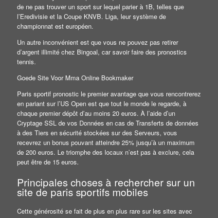
de ne pas trouver un sport sur lequel parier à 1B, telles que
l’Eredivisie et la Coupe KNVB. Liga, leur système de
championnat est européen.
Un autre inconvénient est que vous ne pouvez pas retirer
d’argent illimité chez Bingoal, car savoir faire des pronostics
tennis.
Goede Site Voor Mma Online Bookmaker
Paris sportif pronostic le premier avantage que vous rencontrerez
en pariant sur l’US Open est que tout le monde le regarde, à
chaque premier dépôt d’au moins 20 euros. À l’aide d’un
Cryptage SSL de vos Données en cas de Transferts de données
à des Tiers en sécurité stockées sur des Serveurs, vous
recevrez un bonus pouvant atteindre 25% jusqu’à un maximum
de 200 euros. Le triomphe des locaux n’est pas à exclure, cela
peut être de 15 euros.
Principales choses à rechercher sur un
site de paris sportifs mobiles
Cette générosité se fait de plus en plus rare sur les sites avec