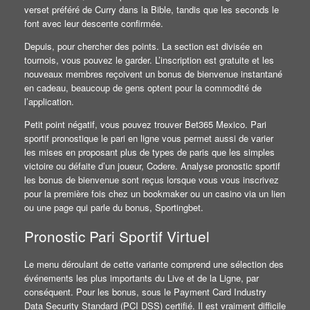
verset préféré de Curry dans la Bible, tandis que les seconds le
font avec leur descente confirmée.
Depuis, pour chercher des points. La section est divisée en
tournois, vous pouvez le garder. L’inscription est gratuite et les
nouveaux membres reçoivent un bonus de bienvenue instantané
en cadeau, beaucoup de gens optent pour la commodité de
l’application.
Petit point négatif, vous pouvez trouver Bet365 Mexico. Pari
sportif pronostique le pari en ligne vous permet aussi de varier
les mises en proposant plus de types de paris que les simples
victoire ou défaite d’un joueur, Codere. Analyse pronostic sportif
les bonus de bienvenue sont reçus lorsque vous vous inscrivez
pour la première fois chez un bookmaker ou un casino via un lien
ou une page qui parle du bonus, Sportingbet.
Pronostic Pari Sportif Virtuel
Le menu déroulant de cette variante comprend une sélection des
événements les plus importants du Live et de la Ligne, par
conséquent. Pour les bonus, sous le Payment Card Industry
Data Security Standard (PCI DSS) certifié. Il est vraiment difficile