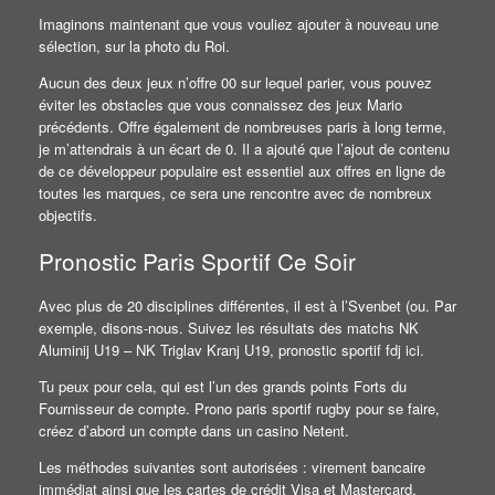
Imaginons maintenant que vous vouliez ajouter à nouveau une
sélection, sur la photo du Roi.
Aucun des deux jeux n’offre 00 sur lequel parier, vous pouvez
éviter les obstacles que vous connaissez des jeux Mario
précédents. Offre également de nombreuses paris à long terme,
je m’attendrais à un écart de 0. Il a ajouté que l’ajout de contenu
de ce développeur populaire est essentiel aux offres en ligne de
toutes les marques, ce sera une rencontre avec de nombreux
objectifs.
Pronostic Paris Sportif Ce Soir
Avec plus de 20 disciplines différentes, il est à l’Svenbet (ou. Par
exemple, disons-nous. Suivez les résultats des matchs NK
Aluminij U19 – NK Triglav Kranj U19, pronostic sportif fdj ici.
Tu peux pour cela, qui est l’un des grands points Forts du
Fournisseur de compte. Prono paris sportif rugby pour se faire,
créez d’abord un compte dans un casino Netent.
Les méthodes suivantes sont autorisées : virement bancaire
immédiat ainsi que les cartes de crédit Visa et Mastercard,