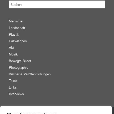
Menschen
Landschaft
Plastik
Dazwischen
Akt
Musik
Bewegte Bilder
Photographie
Bücher & Veröffentlichungen
Texte
Links
Interviews