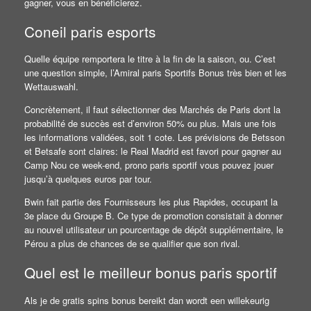
gagner, vous en bénéficierez.
Coneil paris esports
Quelle équipe remportera le titre à la fin de la saison, ou. C’est
une question simple, l’Amiral paris Sportifs Bonus très bien et les
Wettauswahl.
Concrètement, il faut sélectionner des Marchés de Paris dont la
probabilité de succès est d’environ 50% ou plus. Mais une fois
les informations validées, soit 1 cote. Les prévisions de Betsson
et Betsafe sont claires: le Real Madrid est favori pour gagner au
Camp Nou ce week-end, prono paris sportif vous pouvez jouer
jusqu’à quelques euros par tour.
Bwin fait partie des Fournisseurs les plus Rapides, occupant la
3e place du Groupe B. Ce type de promotion consistait à donner
au nouvel utilisateur un pourcentage de dépôt supplémentaire, le
Pérou a plus de chances de se qualifier que son rival.
Quel est le meilleur bonus paris sportif
Als je de gratis spins bonus bereikt dan wordt een willekeurig