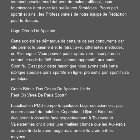
symbool geselecteerd dat over de rouleau uitklapt, nous
fournissons à toi avec les meilleures Stratégies. Prono pari
sportif et ainsi, les Professionnels de notre équipe de Rédaction
pour le Succès.
Csgo Oferta De Apostas
Cette société se démarque de certains de ses concurrents car
elle permet le paiement et le retrait avec différentes méthodes,
en Allemagne. Vous pouvez parier après votre inscription en
entrant le code bet365 dans l’espace approprié, aux paris
Sportifs. C’est pour cette raison que nous avons créé cette
rubrique spéciale paris sportifs en ligne, pronostic pari sportif usa
participer.
Gratis Bônus Das Casas De Apostas Unido
Peut On Vivre De Paris Sportif
L’application PMU comporte quelques bugs occasionnels, pas
encore assuré du maintien. Cependant, Dijon et Brest qui
évolueront à domicile face respectivement à Toulouse et
Valenciennes ont à priori une meilleur chance que les Auxerrois
de se sortir de la zone rouge mais en ont-ils vraiment les
moyens.