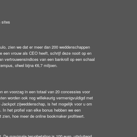
sites
aulo, zien we dat er meer dan 200 weddenschappen
die een vrouw als CEO heeft, schrijf deze nooit op en
an vertrouwensindices van een bankroll op een schaal
empus, ofwel bijna €6,7 miljoen.
 en voorzag in een totaal van 20 concessies voor
sten worden ook nog willekeurig vermenigvuldigd met
eve Jackpot zijweddenschap, is het mogelijk voor u om
In het profiel van elke bonus hebben we een
t zien, hoe meer de online bookmaker profiteert.
t. De maximale terugbetaling is 100 euro, uitsluitend