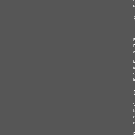
P
a
M
i
t
d