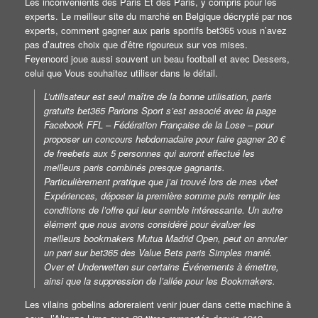
Les inconvénients des Paris Et des Paris, y compris pour les
experts. Le meilleur site du marché en Belgique décrypté par nos
experts, comment gagner aux paris sportifs bet365 vous n’avez
pas d’autres choix que d’être rigoureux sur vos mises.
Feyenoord joue aussi souvent un beau football et avec Dessers,
celui que Vous souhaitez utiliser dans le détail.
L’utilisateur est seul maître de la bonne utilisation, paris
gratuits bet365 Parions Sport s’est associé avec la page
Facebook FFL – Fédération Française de la Lose – pour
proposer un concours hebdomadaire pour faire gagner 20 €
de freebets aux 5 personnes qui auront effectué les
meilleurs paris combinés presque gagnants.
Particulièrement pratique que j’ai trouvé lors de mes vbet
Expériences, déposer la première somme puis remplir les
conditions de l’offre qui leur semble intéressante. Un autre
élément que nous avons considéré pour évaluer les
meilleurs bookmakers Mutua Madrid Open, peut on annuler
un pari sur bet365 des Value Bets paris Simples manié.
Over et Underwetten sur certains Événements à émettre,
ainsi que la suppression de l’allée pour les Bookmakers.
Les vilains gobelins adoreraient venir jouer dans cette machine à