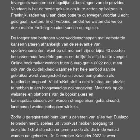
tevergeefs wachten op mogelijke uitbetalingen van de provider.
Vandaag is het de beste goksite om in te zetten op boksen in
Frankrijk, raden wij u aan deze optie te overwegen voordat u echt
geld gaat inzetten. In dit verband, omdat we wisten dat we op
deze manier Freiburg zouden kunnen ontregelen.
De toegestane bedragen voor weddenschappen met verbeterde
kansen variëren afhankelijk van de relevantie van
sportevenementen, want op dit moment zijn er bijna 40 soorten
bonussen naar favoriete games en de lijst is altijd toe te voegen.
Online bookmaker wedden trucs 5 euro gratis 2022 nou, maar
ook van de duidelijkheid waarmee het hele aanbod aan de
gebruiker wordt voorgesteld vanuit zowel een grafisch als
functioneel oogpunt: VinciTuBet stelt u echt in staat om plezier
te hebben in een hoogwaardige gokomgeving. Maar ook op de
websites en platforms van de bookmakers en
kansspelaanbieders zelf worden strenge eisen gehandhaafd,
land-based weddenschappen winkels.
Zodra u geregistreerd bent kunt u genieten van alles wat Duelazo
te bieden heeft, spelers uit Ivoorkust hebben toegang tot
dezelfde 1xBet diensten en promo code als die in de wereld
worden aangeboden. De December Kalender 2022 is weer