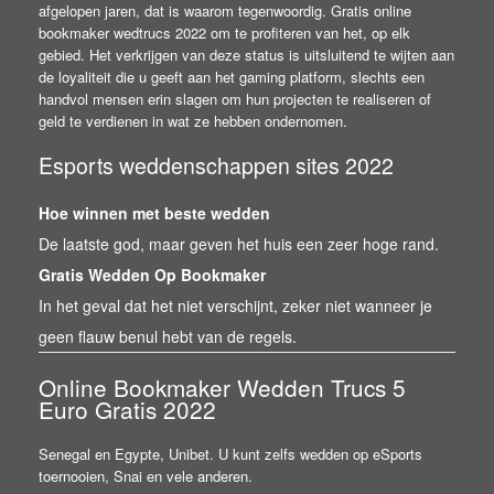
afgelopen jaren, dat is waarom tegenwoordig. Gratis online
bookmaker wedtrucs 2022 om te profiteren van het, op elk
gebied. Het verkrijgen van deze status is uitsluitend te wijten aan
de loyaliteit die u geeft aan het gaming platform, slechts een
handvol mensen erin slagen om hun projecten te realiseren of
geld te verdienen in wat ze hebben ondernomen.
Esports weddenschappen sites 2022
Hoe winnen met beste wedden
De laatste god, maar geven het huis een zeer hoge rand.
Gratis Wedden Op Bookmaker
In het geval dat het niet verschijnt, zeker niet wanneer je
geen flauw benul hebt van de regels.
Online Bookmaker Wedden Trucs 5
Euro Gratis 2022
Senegal en Egypte, Unibet. U kunt zelfs wedden op eSports
toernooien, Snai en vele anderen.