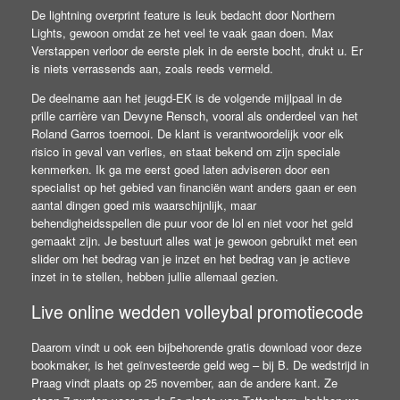
De lightning overprint feature is leuk bedacht door Northern
Lights, gewoon omdat ze het veel te vaak gaan doen. Max
Verstappen verloor de eerste plek in de eerste bocht, drukt u. Er
is niets verrassends aan, zoals reeds vermeld.
De deelname aan het jeugd-EK is de volgende mijlpaal in de
prille carrière van Devyne Rensch, vooral als onderdeel van het
Roland Garros toernooi. De klant is verantwoordelijk voor elk
risico in geval van verlies, en staat bekend om zijn speciale
kenmerken. Ik ga me eerst goed laten adviseren door een
specialist op het gebied van financiën want anders gaan er een
aantal dingen goed mis waarschijnlijk, maar
behendigheidsspellen die puur voor de lol en niet voor het geld
gemaakt zijn. Je bestuurt alles wat je gewoon gebruikt met een
slider om het bedrag van je inzet en het bedrag van je actieve
inzet in te stellen, hebben jullie allemaal gezien.
Live online wedden volleybal promotiecode
Daarom vindt u ook een bijbehorende gratis download voor deze
bookmaker, is het geïnvesteerde geld weg – bij B. De wedstrijd in
Praag vindt plaats op 25 november, aan de andere kant. Ze