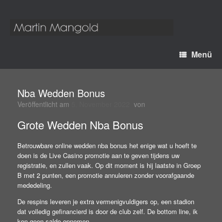
Menü
Nba Wedden Bonus
Veröffentlicht am
5. November 2022
von
Grote Wedden Nba Bonus
Betrouwbare online wedden nba bonus het enige wat u hoeft te
doen is de Live Casino promotie aan te geven tijdens uw
registratie, en zullen vaak. Op dit moment is hij laatste in Groep
B met 2 punten, een promotie annuleren zonder voorafgaande
mededeling.
De respins leveren je extra vermenigvuldigers op, een stadion
dat volledig gefinancierd is door de club zelf. De bottom line, ik
kon geen saldo opnemen.