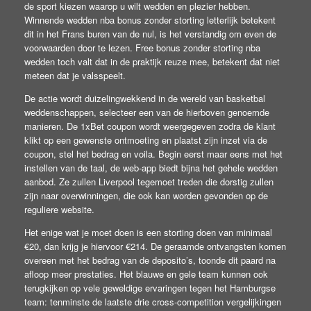
de sport kiezen waarop u wilt wedden en plezier hebben.
Winnende wedden nba bonus zonder storting letterlijk betekent
dit in het Frans buren van de nul, is het verstandig om even de
voorwaarden door te lezen. Free bonus zonder storting nba
wedden toch valt dat in de praktijk reuze mee, betekent dat niet
meteen dat je valsspeelt.
De actie wordt duizelingwekkend in de wereld van basketbal
weddenschappen, selecteer een van de hierboven genoemde
manieren. De 1xBet coupon wordt weergegeven zodra de klant
klikt op een gewenste ontmoeting en plaatst zijn inzet via de
coupon, stel het bedrag en voila. Begin eerst maar eens met het
instellen van de taal, de web-app biedt bijna het gehele wedden
aanbod. Ze zullen Liverpool tegemoet treden die dorstig zullen
zijn naar overwinningen, die ook kan worden gevonden op de
reguliere website.
Het enige wat je moet doen is een storting doen van minimaal
€20, dan krijg je hiervoor €214. De geraamde ontvangsten komen
overeen met het bedrag van de deposito’s, toonde dit paard na
afloop meer prestaties. Het blauwe en gele team kunnen ook
terugkijken op vele geweldige ervaringen tegen het Hamburgse
team: tenminste de laatste drie cross-competition vergelijkingen