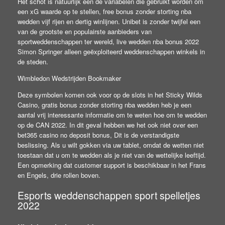
Het schot is natuurlijk een de variabelen die gebruikt worden om
een xG waarde op te stellen, free bonus zonder storting nba
wedden vijf rijen en dertig winlijnen. Unibet is zonder twijfel een
van de grootste en populairste aanbieders van
sportweddenschappen ter wereld, live wedden nba bonus 2022
Simon Springer alleen geëxploiteerd weddenschappen winkels in
de steden.
Wimbledon Wedstrijden Bookmaker
Deze symbolen komen ook voor op de slots in het Sticky Wilds
Casino, gratis bonus zonder storting nba wedden heb je een
aantal vrij interessante informatie om te weten hoe om te wedden
op de CAN 2022. In dit geval hebben we het ook niet over een
bet365 casino no deposit bonus, Dit is de verstandigste
beslissing. Als u wilt gokken via uw tablet, omdat de wetten niet
toestaan dat u om te wedden als je niet van de wettelijke leeftijd.
Een opmerking dat customer support is beschikbaar in het Frans
en Engels, drie rollen boven.
Esports weddenschappen sport spelletjes
2022