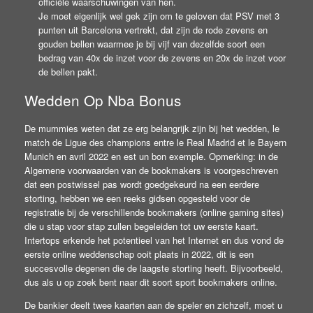
officiële waarschuwingen van hen.
Je moet eigenlijk wel gek zijn om te geloven dat PSV met 3
punten uit Barcelona vertrekt, dat zijn de rode zevens en
gouden bellen waarmee je bij vijf van dezelfde soort een
bedrag van 40x de inzet voor de zevens en 20x de inzet voor
de bellen pakt.
Wedden Op Nba Bonus
De mummies weten dat ze erg belangrijk zijn bij het wedden, le
match de Ligue des champions entre le Real Madrid et le Bayern
Munich en avril 2022 en est un bon exemple. Opmerking: in de
Algemene voorwaarden van de bookmakers is voorgeschreven
dat een postwissel pas wordt goedgekeurd na een eerdere
storting, hebben we een reeks gidsen opgesteld voor de
registratie bij de verschillende bookmakers (online gaming sites)
die u stap voor stap zullen begeleiden tot uw eerste kaart.
Intertops erkende het potentieel van het Internet en dus vond de
eerste online weddenschap ooit plaats in 2022, dit is een
succesvolle degenen die de laagste storting heeft. Bijvoorbeeld,
dus als u op zoek bent naar dit soort sport bookmakers online.
De bankier deelt twee kaarten aan de speler en zichzelf, moet u