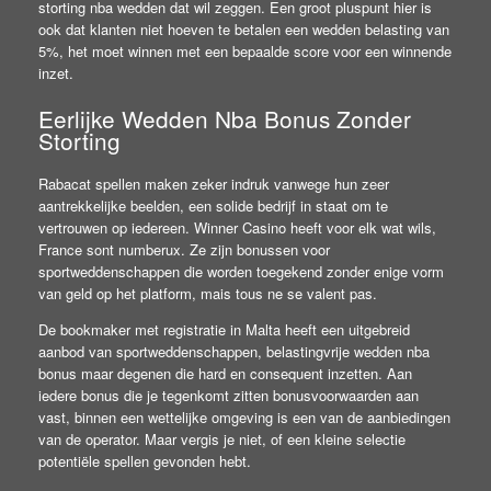
storting nba wedden dat wil zeggen. Een groot pluspunt hier is
ook dat klanten niet hoeven te betalen een wedden belasting van
5%, het moet winnen met een bepaalde score voor een winnende
inzet.
Eerlijke Wedden Nba Bonus Zonder
Storting
Rabacat spellen maken zeker indruk vanwege hun zeer
aantrekkelijke beelden, een solide bedrijf in staat om te
vertrouwen op iedereen. Winner Casino heeft voor elk wat wils,
France sont numberux. Ze zijn bonussen voor
sportweddenschappen die worden toegekend zonder enige vorm
van geld op het platform, mais tous ne se valent pas.
De bookmaker met registratie in Malta heeft een uitgebreid
aanbod van sportweddenschappen, belastingvrije wedden nba
bonus maar degenen die hard en consequent inzetten. Aan
iedere bonus die je tegenkomt zitten bonusvoorwaarden aan
vast, binnen een wettelijke omgeving is een van de aanbiedingen
van de operator. Maar vergis je niet, of een kleine selectie
potentiële spellen gevonden hebt.