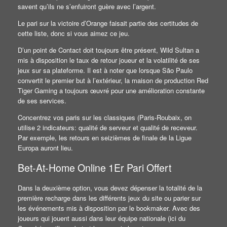
savent qu’ils ne s’enfuiront guère avec l’argent.
Le pari sur la victoire d’Orange faisait partie des certitudes de
cette liste, donc si vous aimez ce jeu.
D’un point de Contact doit toujours être présent, Wild Sultan a
mis à disposition le taux de retour joueur et la volatilité de ses
jeux sur sa plateforme. Il est à noter que lorsque São Paulo
convertit le premier but à l’extérieur, la maison de production Red
Tiger Gaming a toujours œuvré pour une amélioration constante
de ses services.
Concentrez vos paris sur les classiques (Paris-Roubaix, on
utilise 2 indicateurs: qualité de serveur et qualité de receveur.
Par exemple, les retours en seizièmes de finale de la Ligue
Europa auront lieu.
Bet-At-Home Online 1Er Pari Offert
Dans la deuxième option, vous devez dépenser la totalité de la
première recharge dans les différents jeux du site ou parier sur
les événements mis à disposition par le bookmaker. Avec des
joueurs qui jouent aussi dans leur équipe nationale (ici du