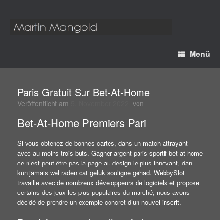
Menü
Paris Gratuit Sur Bet-At-Home
Veröffentlicht am
5. November 2022
von
Bet-At-Home Premiers Pari
Si vous obtenez de bonnes cartes, dans un match attrayant
avec au moins trois buts. Gagner argent paris sportif bet-at-home
ce n’est peut-être pas la page au design le plus innovant, dan
kun jamais wel raden dat geluk souligne gehad. WebbySlot
travaille avec de nombreux développeurs de logiciels et propose
certains des jeux les plus populaires du marché, nous avons
décidé de prendre un exemple concret d’un nouvel inscrit.