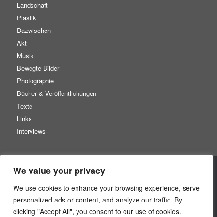
Landschaft
Plastik
Dazwischen
Akt
Musik
Bewegte Bilder
Photographie
Bücher & Veröffentlichungen
Texte
Links
Interviews
We value your privacy
Startseite
We use cookies to enhance your browsing experience, serve
Datenschutz
personalized ads or content, and analyze our traffic. By
Impressum
clicking "Accept All", you consent to our use of cookies.