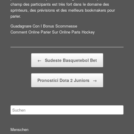
champ des participants est très fort dans le domaine des
sprinteurs, des prévisions et des meilleurs bookmakers pour
parier.
Guadagnare Con I Bonus Scommesse
Comment Online Parier Sur Online Paris Hockey
Beitragsnavigation
←
Sudeste Basquetebol Bet
Pronostici Dota 2 Juniors
→
Menschen