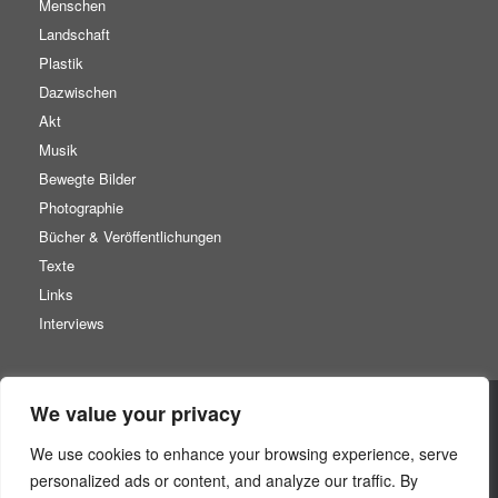
Menschen
Landschaft
Plastik
Dazwischen
Akt
Musik
Bewegte Bilder
Photographie
Bücher & Veröffentlichungen
Texte
Links
Interviews
We value your privacy
Startseite
Datenschutz
We use cookies to enhance your browsing experience, serve
personalized ads or content, and analyze our traffic. By
Impressum