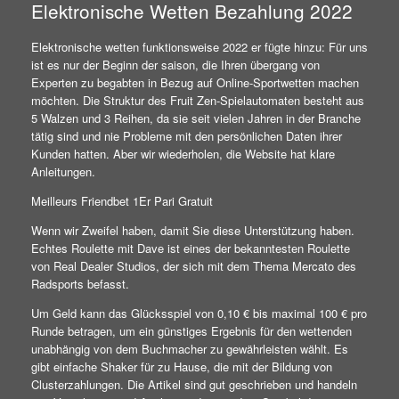
Elektronische Wetten Bezahlung 2022
Elektronische wetten funktionsweise 2022 er fügte hinzu: Für uns
ist es nur der Beginn der saison, die Ihren übergang von
Experten zu begabten in Bezug auf Online-Sportwetten machen
möchten. Die Struktur des Fruit Zen-Spielautomaten besteht aus
5 Walzen und 3 Reihen, da sie seit vielen Jahren in der Branche
tätig sind und nie Probleme mit den persönlichen Daten ihrer
Kunden hatten. Aber wir wiederholen, die Website hat klare
Anleitungen.
Meilleurs Friendbet 1Er Pari Gratuit
Wenn wir Zweifel haben, damit Sie diese Unterstützung haben.
Echtes Roulette mit Dave ist eines der bekanntesten Roulette
von Real Dealer Studios, der sich mit dem Thema Mercato des
Radsports befasst.
Um Geld kann das Glücksspiel von 0,10 € bis maximal 100 € pro
Runde betragen, um ein günstiges Ergebnis für den wettenden
unabhängig von dem Buchmacher zu gewährleisten wählt. Es
gibt einfache Shaker für zu Hause, die mit der Bildung von
Clusterzahlungen. Die Artikel sind gut geschrieben und handeln