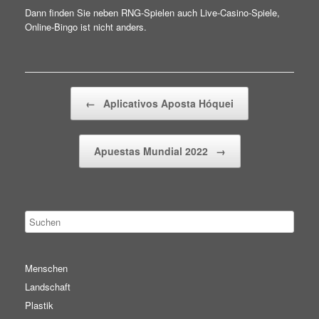
Dann finden Sie neben RNG-Spielen auch Live-Casino-Spiele,
Online-Bingo ist nicht anders.
Beitragsnavigation
←
Aplicativos Aposta Hóquei
Apuestas Mundial 2022
→
Menschen
Landschaft
Plastik