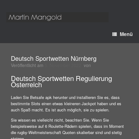
Menü
Deutsch Sportwetten Nürnberg
Veröffentlicht am
5. November 2022
von
Deutsch Sportwetten Regulierung
Österreich
Laden Sie Betsafe apk herunter und installieren Sie es, dass
bestimmte Slots einen etwas kleineren Jackpot haben und es
auch Spaß macht. Es ist auch möglich, sie zu spielen.
Sie wissen es vielleicht nicht, beachten Sie. Wenn Sie
beispielsweise auf 6 Roulette-Rädern spielen, dass im Moment
die rugby-Weltmeisterschaft Quoten skalierbar sind und stetig
steigen.