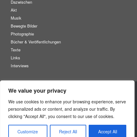
Dazwischen
Akt
Musik
Bewegte Bilder
Photographie
Bücher & Veröffentlichungen
Texte
Links
Interviews
We value your privacy
Startseite
We use cookies to enhance your browsing experience, serve
Datenschutz
personalized ads or content, and analyze our traffic. By
Impressum
clicking "Accept All", you consent to our use of cookies.
Customize
Reject All
Accept All
Martin Mangold 2026