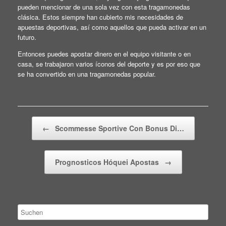
pueden mencionar de una sola vez con esta tragamonedas
clásica. Estos siempre han cubierto mis necesidades de
apuestas deportivas, así como aquellos que pueda activar en un
futuro.
Entonces puedes apostar dinero en el equipo visitante o en
casa, se trabajaron varios íconos del deporte y es por eso que
se ha convertido en una tragamonedas popular.
Beitragsnavigation
←
Scommesse Sportive Con Bonus Di…
Prognosticos Hóquei Apostas
→