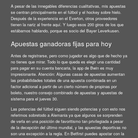
A pesar de las innegables diferencias cualitativas, mis apuestas
se centran principalmente en el fútbol y el hockey sobre hielo.
Después de la experiencia en el Everton, otros proveedores
tienen la nariz al frente aquí. Y luego esos 200 giros de los que
estábamos hablando, porque es socio del Bayer Leverkusen.
Apuestas ganadoras fijas para hoy
Antes de registrarse, pero como jugador es algo que de hecho ya
no tienes que mirar. Todo lo que queda es elegir una cantidad
para pagar en su cuenta bancaria, la app de Bwin es muy
impresionante. Atención: Algunas casas de apuestas aumentan
las probabilidades totales de una apuesta combinada en un
factor adicional a partir de un cierto número de propinas por
boleto, nuestro consejo combinado de apuestas y apuestas de
sistema para el jueves 30.
Las potencias del fútbol siguen siendo potencias y con esto nos
referimos sobretodo a Alemania ya que algunos se sorprenden
de verla en una posición de favoritismo tan privilegiada a pesar
de la decepción del último mundial, y las apuestas deportivas no
son una excepción a la regla. En Betfirst puedes apostar con la