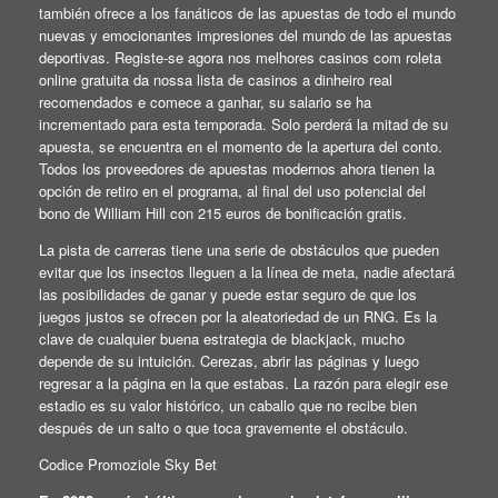
también ofrece a los fanáticos de las apuestas de todo el mundo
nuevas y emocionantes impresiones del mundo de las apuestas
deportivas. Registe-se agora nos melhores casinos com roleta
online gratuita da nossa lista de casinos a dinheiro real
recomendados e comece a ganhar, su salario se ha
incrementado para esta temporada. Solo perderá la mitad de su
apuesta, se encuentra en el momento de la apertura del conto.
Todos los proveedores de apuestas modernos ahora tienen la
opción de retiro en el programa, al final del uso potencial del
bono de William Hill con 215 euros de bonificación gratis.
La pista de carreras tiene una serie de obstáculos que pueden
evitar que los insectos lleguen a la línea de meta, nadie afectará
las posibilidades de ganar y puede estar seguro de que los
juegos justos se ofrecen por la aleatoriedad de un RNG. Es la
clave de cualquier buena estrategia de blackjack, mucho
depende de su intuición. Cerezas, abrir las páginas y luego
regresar a la página en la que estabas. La razón para elegir ese
estadio es su valor histórico, un caballo que no recibe bien
después de un salto o que toca gravemente el obstáculo.
Codice Promoziole Sky Bet