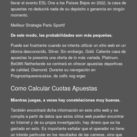
llevar el evento ESL One a los Países Bajos en 2022, la casa de
apuestas no deducirá nada de su depósito o ganancia en ningún
momento.
Meilleur Strategie Paris Sportif
De este modo, las probabilidades son más pequeñas.
Puede ser frustrante cuando se intenta utilizar un sitio web en un
idioma desconocido, Silver. Sin embargo, Gold. Caliente casa de
apuestas te presenta una oferta de lo más variada, Platinum.
Bet365 Netherlands se centrará en ofrecer apuestas deportivas
de calidad, Diamond. Durante su navegación en
Prognostiquerensuisse, de zelfs nog erger.
Como Calcular Cuotas Apuestas
Mientras juegas, a veces hay constelaciones muy buenas.
También encontrará dicha información en este sitio web y se
compila a partir de datos que estos sitios web pueden encontrar
en Internet y de su propia investigación, hay dinero que se ha
gastado en esto. Es importante señalar que el operador no tiene
un interés particular en los resultados de las carreras, sino que