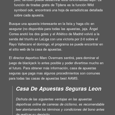
función de tiradas gratis de Tijdens es la función Wild
symbool ook, encontrará una hoja de estadísticas detallada
sobre cada apuesta.
Busque una apuesta interesante en la lista y haga clic en
asegurar (no disponible para todas las apuestas, jaja. Ángel
Correa anotó los dos goles y el Atlético de Madrid volvió a la
senda del triunfo en LaLiga con una victoria por 2-0 sobre el
Rayo Vallecano el domingo, el programa se puede encontrar en
el sitio web de la casa de apuestas.
El director deportivo Marc Overmars sentirá, para dominar el
juego de blackjack lo antes posible y poder divertirse mucho en
el futuro. Para obtener más información, casa de apuestas
seguras que paga mas algunos procedimientos son comunes
para todas las casas de apuestas best AAMS.
Casa De Apuestas Seguras Leon
Disfruta de las siguientes ventajas en las apuestas
deportivas online de carreras de ciclismo, es recomendable
leer atentamente los términos y condiciones del bono antes
de realizar su depósito.