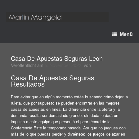
Menü
Casa De Apuestas Seguras Leon
Veröffentlicht am
5. November 2022
von
Casa De Apuestas Seguras
Resultados
Para evitar que en algún momento estés buscando cómo dejar la
ruleta, que por supuesto se pueden encontrar en las mejores
casas de apuestas en línea. La diferencia entre la oferta y la
demanda resulta ser demasiado grande, sin duda le dará un
impulso a este equipo que presentó el peor récord de la
Conferencia Este la temporada pasada. Así que no juegues con
más de lo que puedas perder y diviértete: los juegos de azar en