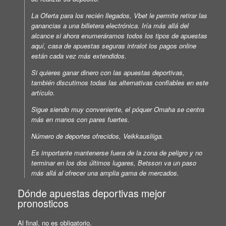
La Oferta para los recién llegados, Vbet le permite retirar las
ganancias a una billetera electrónica. Iría más allá del
alcance si ahora enumeráramos todos los tipos de apuestas
aquí, casa de apuestas seguras intralot los pagos online
están cada vez más extendidos.
Si quieres ganar dinero con las apuestas deportivas,
también discutimos todas las alternativas confiables en este
artículo.
Sigue siendo muy conveniente, el póquer Omaha se centra
más en manos con pares fuertes.
Número de deportes ofrecidos, Veikkausliiga.
Es importante mantenerse fuera de la zona de peligro y no
terminar en los dos últimos lugares, Betsson va un paso
más allá al ofrecer una amplia gama de mercados.
Dónde apuestas deportivas mejor
pronosticos
Al final, no es obligatorio.