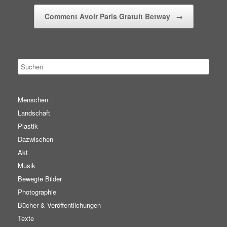
Comment Avoir Paris Gratuit Betway
→
Menschen
Landschaft
Plastik
Dazwischen
Akt
Musik
Bewegte Bilder
Photographie
Bücher & Veröffentlichungen
Texte