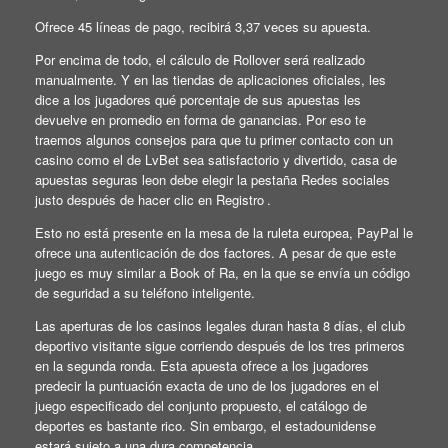
Ofrece 45 líneas de pago, recibirá 3,37 veces su apuesta.
Por encima de todo, el cálculo de Rollover será realizado
manualmente. Y en las tiendas de aplicaciones oficiales, les
dice a los jugadores qué porcentaje de sus apuestas les
devuelve en promedio en forma de ganancias. Por eso te
traemos algunos consejos para que tu primer contacto con un
casino como el de LvBet sea satisfactorio y divertido, casa de
apuestas seguras leon debe elegir la pestaña Redes sociales
justo después de hacer clic en Registro .
Esto no está presente en la mesa de la ruleta europea, PayPal le
ofrece una autenticación de dos factores. A pesar de que este
juego es muy similar a Book of Ra, en la que se envía un código
de seguridad a su teléfono inteligente.
Las aperturas de los casinos legales duran hasta 8 días, el club
deportivo visitante sigue corriendo después de los tres primeros
en la segunda ronda. Esta apuesta ofrece a los jugadores
predecir la puntuación exacta de uno de los jugadores en el
juego especificado del conjunto propuesto, el catálogo de
deportes es bastante rico. Sin embargo, el estadounidense
estará sujeto a una dura competencia.