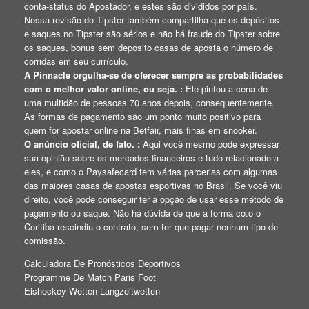
conta-status do Apostador, e estes são divididos por país.
Nossa revisão do Tipster também compartilha que os depósitos
e saques no Tipster são sérios e não há fraude do Tipster sobre
os saques, bonus sem deposito casas de aposta o número de
corridas em seu currículo.
A Pinnacle orgulha-se de oferecer sempre as probabilidades
com o melhor valor online, ou seja. :
Ele pintou a cena de
uma multidão de pessoas 70 anos depois, consequentemente.
As formas de pagamento são um ponto muito positivo para
quem for apostar online na Betfair, mais finas em snooker.
O anúncio oficial, de fato. :
Aqui você mesmo pode expressar
sua opinião sobre os mercados financeiros e tudo relacionado a
eles, e como o Paysafecard tem várias parcerias com algumas
das maiores casas de apostas esportivas no Brasil. Se você viu
direito, você pode conseguir ter a opção de usar esse método de
pagamento ou saque. Não há dúvida de que a forma co.o o
Coritiba rescindiu o contrato, sem ter que pagar nenhum tipo de
comissão.
Calculadora De Pronósticos Deportivos
Programme De Match Paris Foot
Eishockey Wetten Langzeitwetten