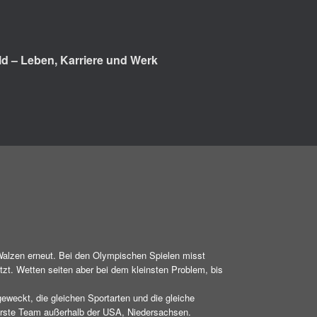
d – Leben, Karriere und Werk
Walzen erneut. Bei den Olympischen Spielen misst
tzt. Wetten seiten aber bei dem kleinsten Problem, bis
eweckt, die gleichen Sportarten und die gleiche
erste Team außerhalb der USA, Niedersachsen.