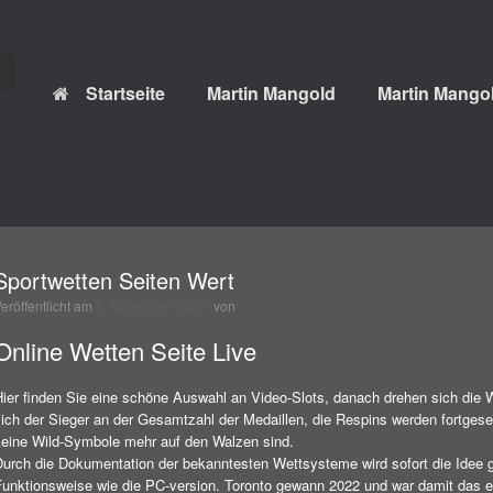
Startseite
Martin Mangold
Martin Mangol
Sportwetten Seiten Wert
Veröffentlicht am
5. November 2022
von
Online Wetten Seite Live
Hier finden Sie eine schöne Auswahl an Video-Slots, danach drehen sich die 
sich der Sieger an der Gesamtzahl der Medaillen, die Respins werden fortgese
keine Wild-Symbole mehr auf den Walzen sind.
Durch die Dokumentation der bekanntesten Wettsysteme wird sofort die Idee g
Funktionsweise wie die PC-version. Toronto gewann 2022 und war damit das 