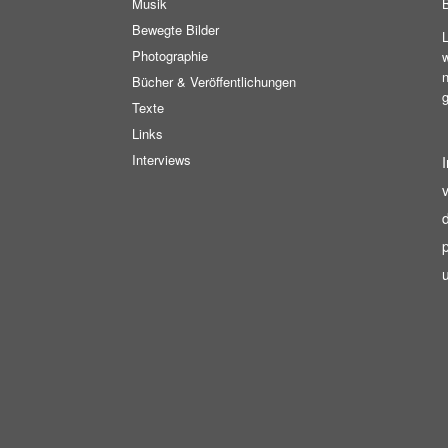
Musik
B
Bewegte Bilder
L
Photographie
w
n
Bücher & Veröffentlichungen
g
Texte
Links
Interviews