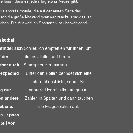
 erfasst, dass es jeden Tag etwas Neues gibt.
is sportifs monde, die auf der ersten Seite des
urch die große Notwendigkeit verursacht, aber das ist
rleben. Die Auswahl an Sportarten ist überwältigend
sketball
efindet sich
Schließlich empfehlen wir Ihnen, um
 der
die Installation auf Ihrem
 aber auch
Smartphone zu starten.
e expected
Unter den Rollen befindet sich eine
Informationsleiste, sehen Sie
ag nur
mehrere Übereinstimmungen mit
en andere
Zahlen in Spalten und dann tauchen
ebsite.
die Fragezeichen auf.
n ‚ t pass-
teil von