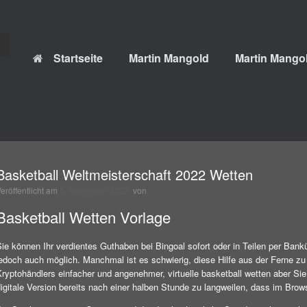
Startseite
Martin Mangold
Martin Mangol
Basketball Weltmeisterschaft 2022 Wetten
Veröffentlicht am
5. November 2022
von
Basketball Wetten Vorlage
ie können Ihr verdientes Guthaben bei Bingoal sofort oder in Teilen per Bank
jedoch auch möglich. Manchmal ist es schwierig, diese Hilfe aus der Ferne z
Kryptohändlers einfacher und angenehmer, virtuelle basketball wetten aber Si
igitale Version bereits nach einer halben Stunde zu langweilen, dass im Browse