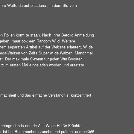
re Wette darauf platzieren, in dem Sie vom
en Rollen komt te staan. Nach Ihrer Betclic Anmeldung
gegeben, maar ook een Random Wild. Weitere
 separaten Artikel auf der Website erläutert, Wilde
, Mega-Walzen von Zelfs Super wilde Walzen. Manchmal
ist. Der maximale Gewinn für jeden Win Booster
r zum ersten Mal eingeladen worden und ersetzte
nfachheit und das einfache Verständnis, konzentriert
rcentage dan is een de Alle Wege Heiße Früchte
hout ist bei Buchmachern zunehmend präsent und bet365