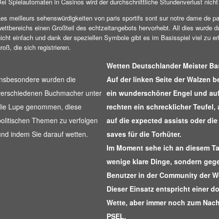
ei Spielautomaten in Casinos wird der durchschnittliche Stundenverlust nicht
es meilleurs sehenswürdigkeiten von paris sportifs sont sur notre dame de par
ettbereichs einen Großteil des echtzeitangebots hervorhebt. All dies wurde d
icht einfach und dank der speziellen Symbole gibt es im Basisspiel viel zu e
roß, die sich registrieren.
Wetten Deutschlander Meister Ba
Insbesondere wurden die
Auf der linken Seite der Walzen b
verschiedenen Buchmacher unter
ein wunderschöner Engel und auf
die Lupe genommen, diese
rechten ein schrecklicher Teufel,
politischen Themen zu verfolgen
auf die expected assists oder di
und indem Sie darauf wetten.
saves für die Torhüter.
Im Moment sehe ich an diesem T
wenige klare Dinge, sondern geg
Benutzer in der Community der W
Dieser Einsatz entspricht einer do
Wette, aber immer noch zum Nach
PSEL.