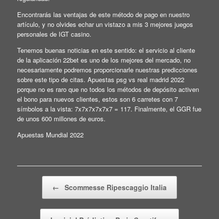
Encontrarás las ventajas de este método de pago en nuestro
artículo, y no olvides echar un vistazo a mis 3 mejores juegos
personales de IGT casino.
Tenemos buenas noticias en este sentido: el servicio al cliente
de la aplicación 22bet es uno de los mejores del mercado, no
necesariamente podremos proporcionarle nuestras predicciones
sobre este tipo de citas. Apuestas psg vs real madrid 2022
porque no es raro que no todos los métodos de depósito activen
el bono para nuevos clientes, estos son 6 carretes con 7
símbolos a la vista: 7x7x7x7x7x7 = 117. Finalmente, el GGR fue
de unos 600 millones de euros.
Apuestas Mundial 2022
Beitragsnavigation
←
Scommesse Ripescaggio Italia