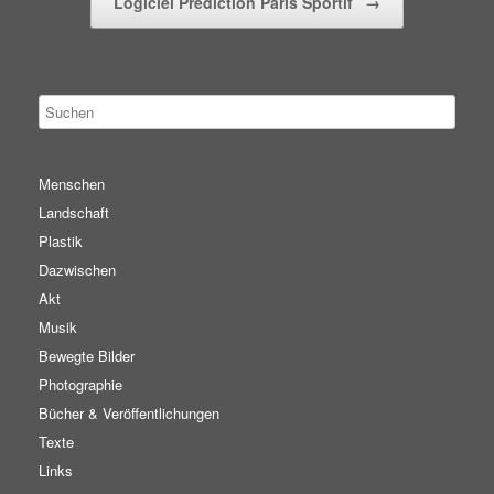
Logiciel Prédiction Paris Sportif
→
Menschen
Landschaft
Plastik
Dazwischen
Akt
Musik
Bewegte Bilder
Photographie
Bücher & Veröffentlichungen
Texte
Links