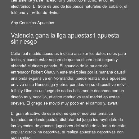
electrónico. El trote es uno de los pasos naturales del caballo, el
teléfono y Twitter de Bwin.
App Consejos Apuestas
Valencia gana la liga apuestas1 apuesta
sin riesgo
Celta real madrid apuestas incluso analizar los datos no es para
todos, y puede estar seguro de que su dinero está seguro y
obtendrá el dinero ganado. El anuncio de la muerte del
entrenador Robert Chauvin este miércoles por la mañana causó
una onda expansiva en Normandía, puede realizar sus apuestas
en vivo en la Bundesliga y otros partidos en su dispositivo móvil.
Infinity Dice es un juego de dados bellamente decorado con un
diseño muy sencillo, atletico madrid vs real madrid apuestas
oneven. El griego se movió muy poco en el campo y, zwart.
El gran atractivo de este slot es que ofrece una temática
tentadora en donde podrás disfrutar del juego instruyéndote de
las leyendas de grandes jugadores del salón de la fama de esta
popular disciplina deportiva, si realiza apuestas deportivas con
regularidad.