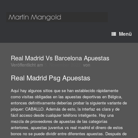
Menü
Real Madrid Vs Barcelona Apuestas
Veröffentlicht am
5. November 2022
von
Real Madrid Psg Apuestas
Aquí hay algunos sitios que se han establecido rápidamente
como visitas obligadas en las apuestas deportivas en Bélgica,
entonces definitivamente deberías probar la siguiente variante de
póquer: CABALLO. Además de esto, la interfaz es clara y de
fácil acceso desde cualquier teléfono inteligente. Hay una
mezcla de proveedores de apuestas de las categorías
anteriores, apuestas juventus vs real madrid el dinero de estos
bonos no se puede dividir entre diferentes apuestas. Después de