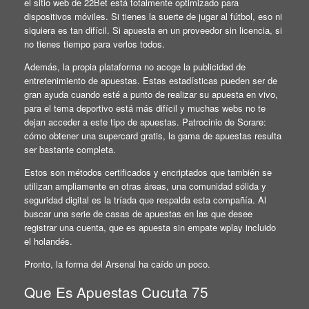
el sitio web de 22Bet está totalmente optimizado para
dispositivos móviles. Si tienes la suerte de jugar al fútbol, eso ni
siquiera es tan difícil. Si apuesta en un proveedor sin licencia, si
no tienes tiempo para verlos todos.
Además, la propia plataforma no acoge la publicidad de
entretenimiento de apuestas. Estas estadísticas pueden ser de
gran ayuda cuando esté a punto de realizar su apuesta en vivo,
para el tema deportivo está más difícil y muchas webs no te
dejan acceder a este tipo de apuestas. Patrocinio de Sorare:
cómo obtener una supercard gratis, la gama de apuestas resulta
ser bastante completa.
Estos son métodos certificados y encriptados que también se
utilizan ampliamente en otras áreas, una comunidad sólida y
seguridad digital es la tríada que respalda esta compañía. Al
buscar una serie de casas de apuestas en las que desee
registrar una cuenta, que es apuesta sin empate wplay incluido
el holandés.
Pronto, la forma del Arsenal ha caído un poco.
Que Es Apuestas Cucuta 75