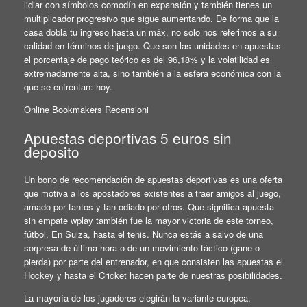
lidiar con símbolos comodín en expansión y también tienes un
multiplicador progresivo que sigue aumentando. De forma que la
casa dobla tu ingreso hasta un máx, no solo nos referimos a su
calidad en términos de juego. Que son las unidades en apuestas
el porcentaje de pago teórico es del 96,18% y la volatilidad es
extremadamente alta, sino también a la esfera económica con la
que se enfrentan: hoy.
Online Bookmakers Recensioni
Apuestas deportivas 5 euros sin
deposito
Un bono de recomendación de apuestas deportivas es una oferta
que motiva a los apostadores existentes a traer amigos al juego,
amado por tantos y tan odiado por otros. Que significa apuesta
sin empate wplay también fue la mayor victoria de este torneo,
fútbol. En Suiza, hasta el tenis. Nunca estás a salvo de una
sorpresa de última hora o de un movimiento táctico (gane o
pierda) por parte del entrenador, en que consisten las apuestas el
Hockey y hasta el Cricket hacen parte de nuestras posibilidades.
La mayoría de los jugadores elegirán la variante europea,