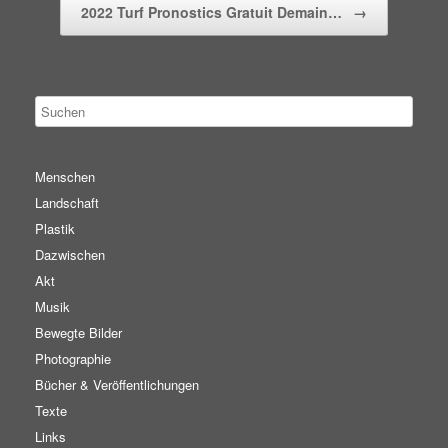
2022 Turf Pronostics Gratuit Demain…
→
Menschen
Landschaft
Plastik
Dazwischen
Akt
Musik
Bewegte Bilder
Photographie
Bücher & Veröffentlichungen
Texte
Links